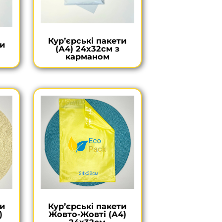
Кур’єрські пакети
ти
(А4) 24х32см з
карманом
ти
Кур’єрські пакети
)
Жовто-Жовті (А4)