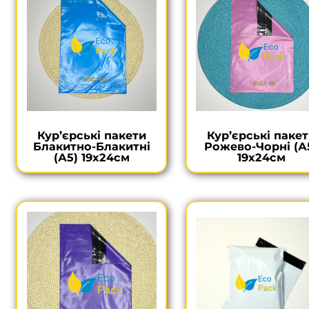
Кур’єрські пакети
Кур’єрські паке
Блакитно-Блакитні
Рожево-Чорні (А
(А5) 19х24см
19х24см