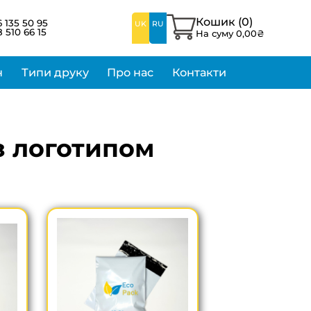
Кошик (
0
)
 135 50 95
UK
RU
 510 66 15
На суму
0,00
₴
н
Типи друку
Про нас
Контакти
 з логотипом