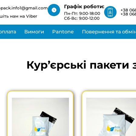
зв’яжемося з вами
Графік роботи:
найближчим часом
opack.info1@gmail.com
+38 066
Пн-Пт: 9:00-18:00
+38 068
шіть нам на Viber
Сб-Вс: 9:00-12:00
оплата
Вимоги
Pantone
Повернення та обмі
Кур’єрські пакети