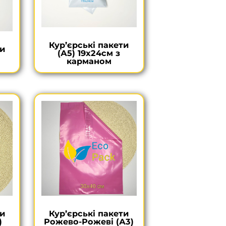
Кур’єрські пакети
ти
(А5) 19х24см з
карманом
ти
Кур’єрські пакети
)
Рожево-Рожеві (А3)