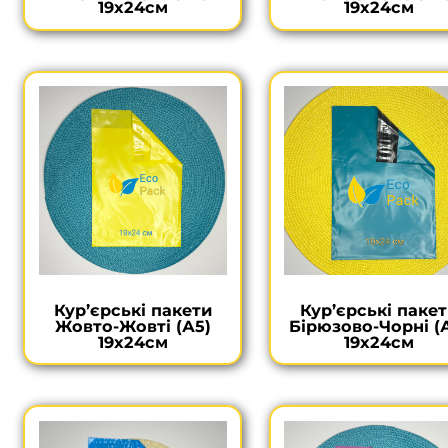
19х24см
19х24см
Кур’єрські пакети
Кур’єрські паке
Жовто-Жовті (А5)
Бірюзово-Чорні (
19х24см
19х24см