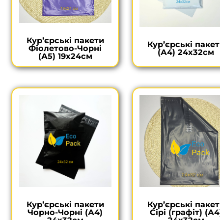
Кур’єрські пакети
Кур’єрські паке
Фіолетово-Чорні
(А4) 24х32см
(А5) 19х24см
Кур’єрські пакети
Кур’єрські паке
Чорно-Чорні (А4)
Сірі (графіт) (А4