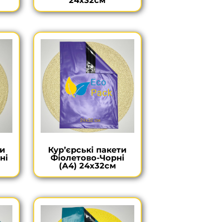
24х32см
ти
Кур’єрські пакети
ні
Фіолетово-Чорні
(А4) 24х32см