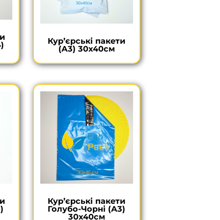
ти
Кур’єрські пакети
)
(А3) 30х40см
ти
Кур’єрські пакети
)
Голубо-Чорні (А3)
30х40см