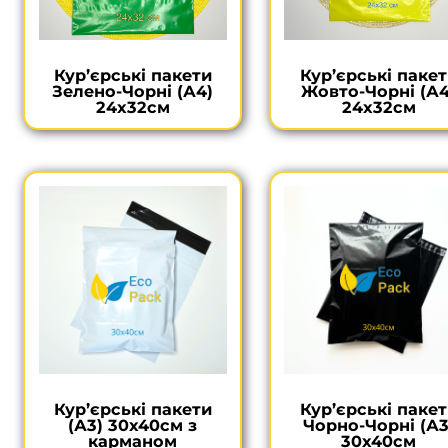
Кур’єрські пакети
Кур’єрські паке
Зелено-Чорні (А4)
Жовто-Чорні (А4
24х32см
24х32см
Кур’єрські пакети
Кур’єрські паке
(А3) 30х40см з
Чорно-Чорні (А3
карманом
30х40см