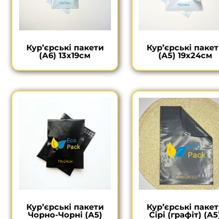
Кур’єрські пакети
Кур’єрські паке
(А6) 13х19см
(А5) 19х24см
Кур’єрські пакети
Кур’єрські паке
Чорно-Чорні (А5)
Сірі (графіт) (А5