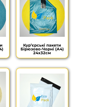
ти
Кур’єрські пакети
4)
Бірюзово-Чорні (А4)
24х32см