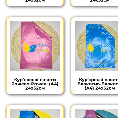
24х32см
24х32см
Кур’єрські пакети
Кур’єрські паке
Рожево-Рожеві (А4)
Блакитно-Блакит
24х32см
(А4) 24х32см