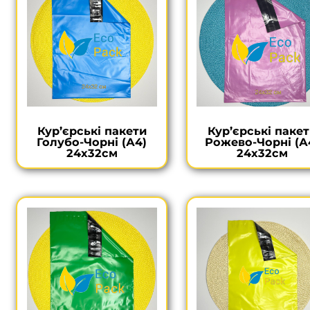
Кур’єрські пакети
Кур’єрські паке
Голубо-Чорні (А4)
Рожево-Чорні (А
24х32см
24х32см