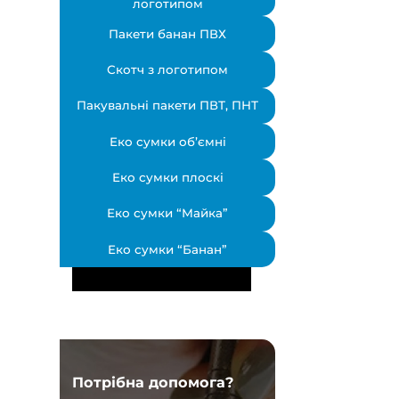
логотипом
Пакети банан ПВХ
Скотч з логотипом
Пакувальні пакети ПВТ, ПНТ
Еко сумки об’ємні
Еко сумки плоскі
Еко сумки “Майка”
Еко сумки “Банан”
Потрібна допомога?