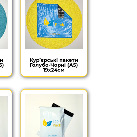
ти
Кур’єрські пакети
5)
Голубо-Чорні (А5)
19х24см