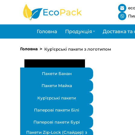
ec
Eco
Pack
Пи
Головна
Продукція
Доставка та 
Головна
Кур’єрські пакети з логотипом
Пакети Банан
Пакети Майка
Кур’єрські пакети
Паперові пакети Білі
Паперові пакети Бурі
Пакети Zip-Lock (Слайдер) з