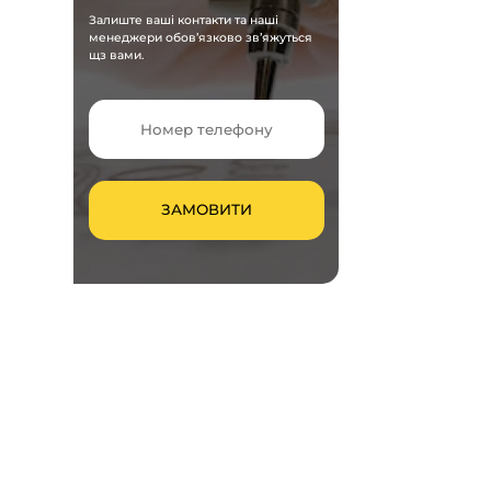
Залиште ваші контакти та наші
менеджери обов’язково зв’яжуться
щз вами.