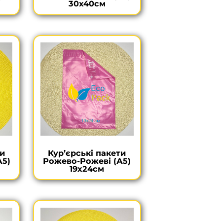
30х40см
ти
Кур’єрські пакети
А5)
Рожево-Рожеві (А5)
19х24см