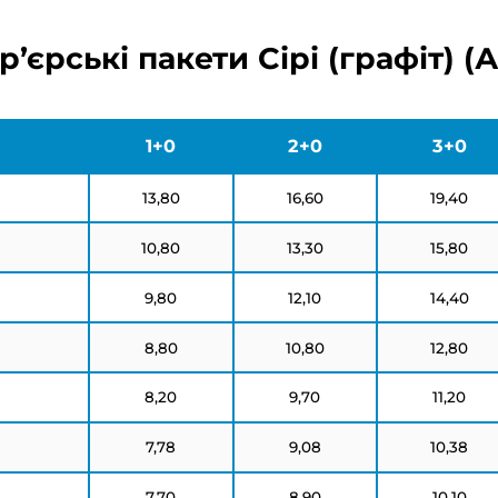
р’єрські пакети Сірі (графіт) (
1+0
2+0
3+0
13,80
16,60
19,40
10,80
13,30
15,80
9,80
12,10
14,40
8,80
10,80
12,80
8,20
9,70
11,20
7,78
9,08
10,38
7,70
8,90
10,10