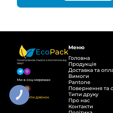
Меню
Eco
Pack
Головна
ПОЛІЕТИЛЕНОВІ ПАКЕТИ З ЛОГОТИПОМ ВІД
Продукція
100ШТ
Доставка та опл
Вимоги
Ми в соц-мережах:
Pantone
Повернення та 
Типи друку
КНОПКА
Замовити дзвінок
ЗВ'ЯЗКУ
Про нас
Контакти
Політика