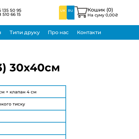
Кошик (
0
)
 135 50 95
UK
RU
 510 66 15
На суму
0,00
₴
н
Типи друку
Про нас
Контакти
А3) 30х40см
см + клапан 4 см
окого тиску