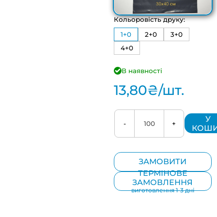
Кольоровість друку:
1+0
2+0
3+0
4+0
В наявності
13,80
₴
/шт.
У
-
+
КОШ
ЗАМОВИТИ
ТЕРМІНОВЕ
ЗАМОВЛЕННЯ
виготовлення 1-3 дні