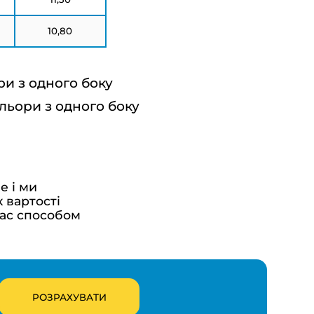
10,80
ри з одного боку
льори з одного боку
е і ми
 вартості
ас способом