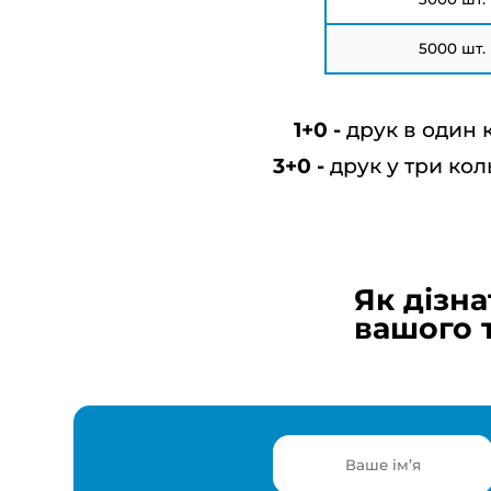
5000 шт.
друк в один 
друк у три кол
Як дізна
вашого 