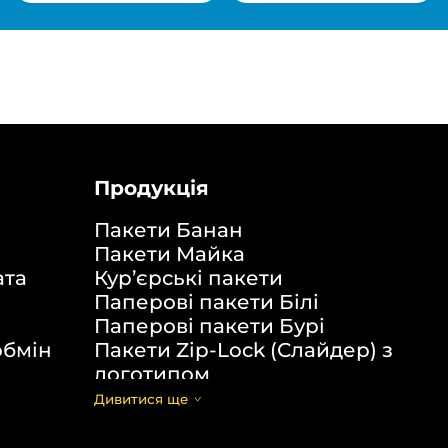
Продукція
Пакети Банан
Пакети Майка
ата
Кур’єрські пакети
Паперові пакети Білі
Паперові пакети Бурі
обмін
Пакети Zip-Lock (Слайдер) з
логотипом
Пакети банан ПВХ
Дивитися щe
Скотч з логотипом
Пакувальні пакети ПВТ, ПНТ