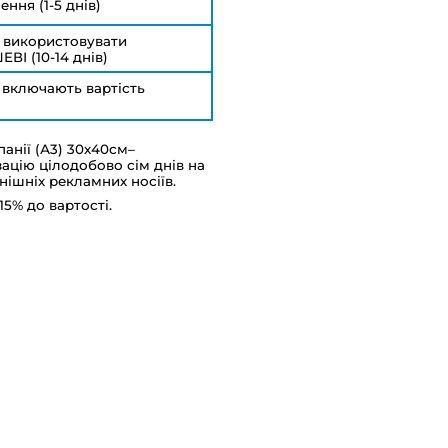
ення (1-5 днів)
 використовувати
ВІ (10-14 днів)
а включають вартість
панії (А3) 30х40см–
ацію цілодобово сім днів на
нішніх рекламних носіїв.
5% до вартості.