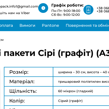
зв’яжемося з вами
Графік роботи:
найближчим часом
мін виготовлення 1-3
opack.info1@gmail.com
+38 066
і та +20% до вартості
Та ми обов’язково
Пн-Пт: 9:00-18:00
+38 068
шіть нам на Viber
зв’яжемося з вами
Сб-Вс: 9:00-12:00
найближчим часом
оплата
Вимоги
Pantone
Повернення та обмі
0см
 пакети Сірі (графіт) (
Розмір:
ширина – 30 см, висота – 40 
Матеріал:
тришаровий поліетилен вис
Щільність:
60 мікрон (гладкий)
Колір:
Сірий (графіт)