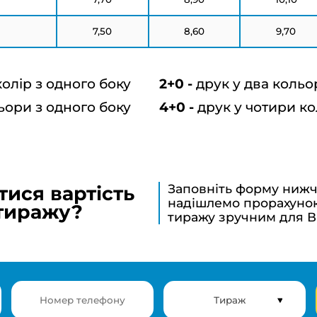
7,50
8,60
9,70
колір з одного боку
друк у два кольо
ьори з одного боку
друк у чотири ко
Заповніть форму нижч
тися вартість
надішлемо прорахунок
тиражу?
тиражу зручним для В