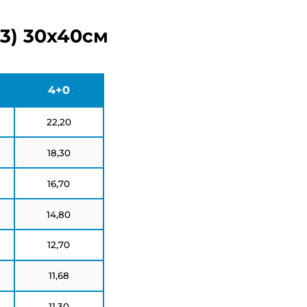
А3) 30х40см
4+0
22,20
18,30
16,70
14,80
12,70
11,68
11,30