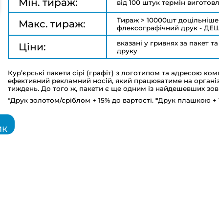
Мін. тираж:
від 100 штук термін виготовл
Тираж > 10000шт доцільніше
Макс. тираж:
флексографічний друк - ДЕШЕ
вказані у гривнях за пакет т
Ціни:
друку
Кур’єрські пакети сірі (графіт) з логотипом та адресою ком
ефективний рекламний носій, який працюватиме на організ
тиждень. До того ж, пакети є ще одним із найдешевших зов
*Друк золотом/сріблом + 15% до вартості.
*Друк плашкою + 1
ИК