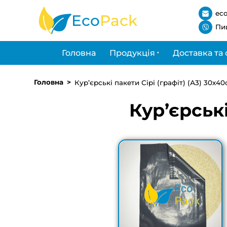
тер
ec
Eco
Pack
дн
Пи
Головна
Продукція
Доставка та 
Головна
Кур’єрські пакети Сірі (графіт) (А3) 30х4
Кур’єрські