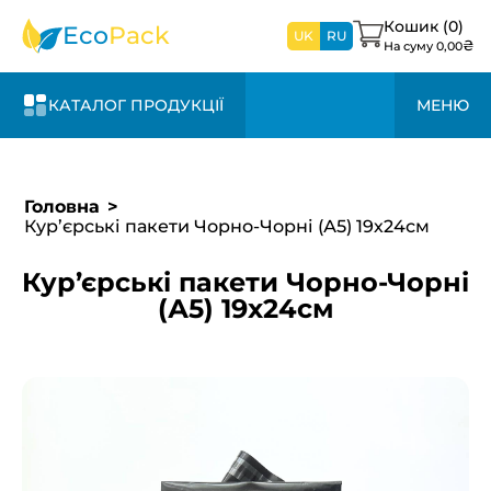
найближчим
дні та +20% до
зв’яжемося з
часом
вартості
Кошик (
0
)
вами
Eco
Pack
UK
RU
₴
На суму
0,00
найближчим
часом
КАТАЛОГ ПРОДУКЦІЇ
МЕНЮ
Головна
Кур’єрські пакети Чорно-Чорні (А5) 19х24см
Кур’єрські пакети Чорно-Чорні
(А5) 19х24см