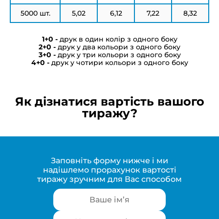
5000 шт.
5,02
6,12
7,22
8,32
друк в один колір з одного боку
друк у два кольори з одного боку
друк у три кольори з одного боку
друк у чотири кольори з одного боку
Як дізнатися вартість вашого
тиражу?
Заповніть форму нижче і ми
надішлемо прорахунок вартості
тиражу зручним для Вас способом