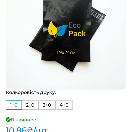
Кольоровість друку:
1+0
2+0
3+0
4+0
В наявності
10,86
₴
/шт.