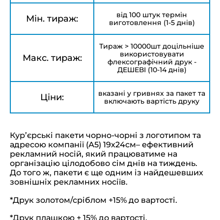
від 100 штук термін
Мін. тираж:
виготовлення (1-5 днів)
Тираж > 10000шт доцільніше
використовувати
Макс. тираж:
флексографічний друк -
ДЕШЕВІ (10-14 днів)
вказані у гривнях за пакет та
Ціни:
включають вартість друку
Кур’єрські пакети чорно-чорні з логотипом та
адресою компанії (А5) 19х24см– ефективний
рекламний носій, який працюватиме на
організацію цілодобово сім днів на тиждень.
До того ж, пакети є ще одним із найдешевших
зовнішніх рекламних носіїв.
*Друк золотом/сріблом +15% до вартості.
*Друк плашкою + 15% до вартості.