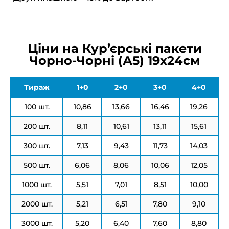
Ціни на Кур’єрські пакети
Чорно-Чорні (А5) 19х24см
Тираж
1+0
2+0
3+0
4+0
100 шт.
10,86
13,66
16,46
19,26
200 шт.
8,11
10,61
13,11
15,61
300 шт.
7,13
9,43
11,73
14,03
500 шт.
6,06
8,06
10,06
12,05
1000 шт.
5,51
7,01
8,51
10,00
2000 шт.
5,21
6,51
7,80
9,10
3000 шт.
5,20
6,40
7,60
8,80