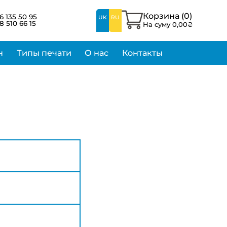
Корзина (
0
)
6 135 50 95
UK
RU
8 510 66 15
На суму
0,00
₴
н
Типы печати
О нас
Контакты