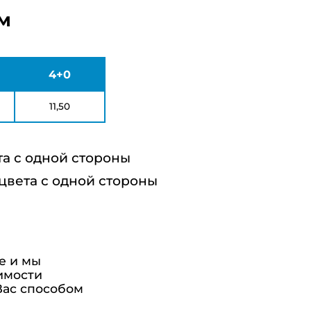
м
4+0
11,50
та с одной стороны
 цвета с одной стороны
е и мы
имости
Вас способом