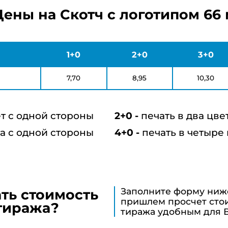
Цены на Скотч с логотипом 66 
1+0
2+0
3+0
7,70
8,95
10,30
ет с одной стороны
печать в два цве
та с одной стороны
печать в четыре
Заполните форму ниж
ать стоимость
пришлем просчет сто
тиража?
тиража удобным для 