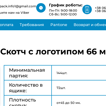
ближайшее время
срок
График роботы:
изготовления 1-3
pack.info1@gmail.com
Но мы обязательно
+38 06
дня и +20% к
Пн-Пт: 9:00-18:00
свяжемся с вами в
+38 06
ите нам на Viber
стоимости
Сб-Вс: 9:00-12:00
ближайшее время
 оплата
Требования
Pantone
Возврат и обме
Скотч с логотипом 66 м
Минимальная
144шт.
партия:
Количество в
72шт.
ящике:
Плотность
от45 до 50 мк.
скотча: