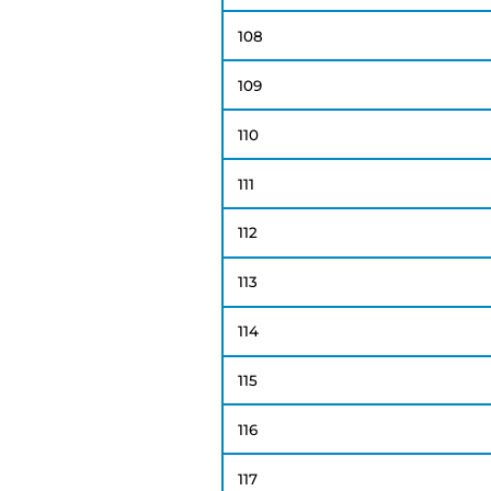
108
109
110
111
112
113
114
115
116
117