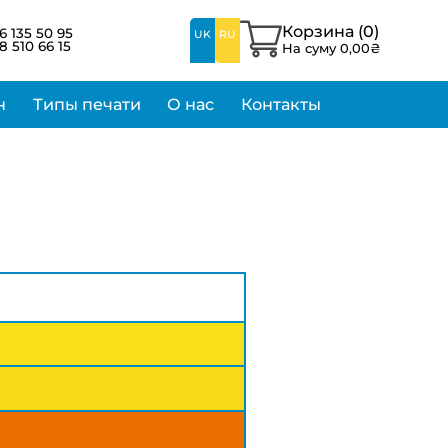
Корзина (
0
)
6 135 50 95
UK
RU
8 510 66 15
На суму
0,00
₴
н
Типы печати
О нас
Контакты