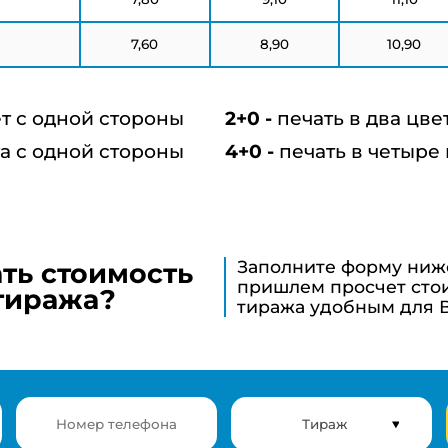
7,60
8,90
10,90
ет с одной стороны
печать в два цве
та с одной стороны
печать в четыре
Заполните форму ниж
ать стоимость
пришлем просчет сто
тиража?
тиража удобным для 