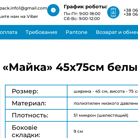
ближайшее время
срок
График роботы:
изготовления 1-3
pack.info1@gmail.com
Но мы обязательно
+38 06
дня и +20% к
Пн-Пт: 9:00-18:00
свяжемся с вами в
+38 06
ите нам на Viber
стоимости
Сб-Вс: 9:00-12:00
ближайшее время
 оплата
Требования
Pantone
Возврат и обме
 «Майка» 45х75см белы
Розмер:
ширина - 45 см, висота - 75 
Материал:
полиэтилен низкого давлен
Плотность:
51 микрон (шелестящий)
Боковіе
9 см
складки: