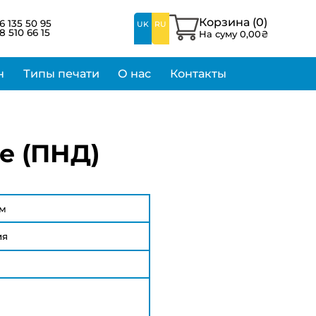
Корзина (
0
)
6 135 50 95
UK
RU
8 510 66 15
На суму
0,00
₴
н
Типы печати
О нас
Контакты
е (ПНД)
см
ия