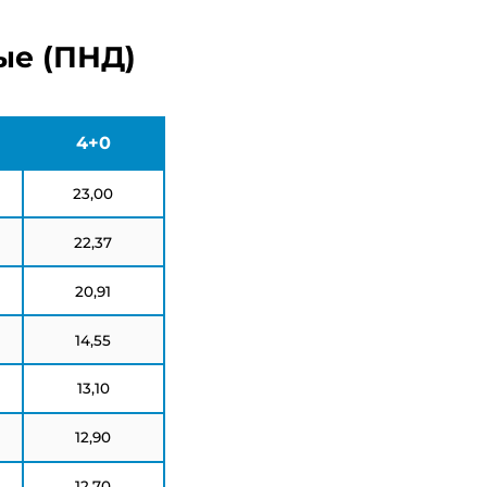
ые (ПНД)
4+0
23,00
22,37
20,91
14,55
13,10
12,90
12,70