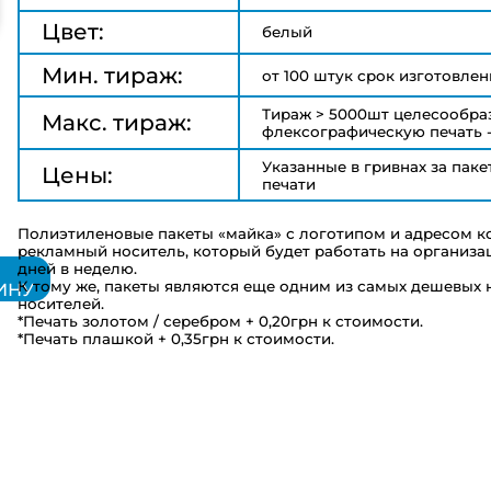
Цвет:
белый
Мин. тираж:
от 100 штук срок изготовлени
Тираж > 5000шт целесообра
Макс. тираж:
флексографическую печать -
Указанные в гривнах за пак
Цены:
печати
Полиэтиленовые пакеты «майка» с логотипом и адресом 
рекламный носитель, который будет работать на организа
дней в неделю.
К тому же, пакеты являются еще одним из самых дешевых
ИНУ
носителей.
*Печать золотом / серебром + 0,20грн к стоимости.
*Печать плашкой + 0,35грн к стоимости.