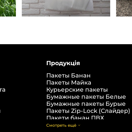
Продукція
Пакеты Банан
Пакеты Майка
та
Курьерские пакеты
Бумажные пакеты Белые
Бумажные пакеты Бурые
н
Пакеты Zip-Lock (Слайдер)
Пакети банан ПВХ
Скотч с логотипом
Смотреть ещё
Упаковочные пакеты ПВД,