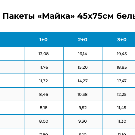
 Пакеты «Майка» 45х75см бел
1+0
2+0
3+0
13,08
16,14
19,45
11,76
15,20
18,85
11,32
14,27
17,47
8,46
10,38
12,25
8,18
9,52
11,45
8,00
9,30
11,30
7,80
9,10
11,10