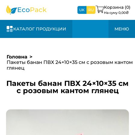
1-3 дня и +20%
свяжемся с вами в
к стоимости
Корзина (
0
)
Eco
Pack
ближайшее время
UK
RU
₴
На суму
0,00
КАТАЛОГ ПРОДУКЦИИ
МЕНЮ
Головна
Пакеты банан ПВХ 24×10×35 см с розовым кантом
глянец
Пакеты банан ПВХ 24×10×35 см
с розовым кантом глянец