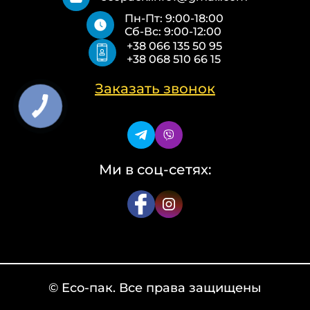
Пакеты Zip-Lock (Слайдер)
Контакты
Пн-Пт: 9:00-18:00
Пакети банан ПВХ
Политика конфиденциальности
Сб-Вс: 9:00-12:00
Скотч с логотипом
+38 066 135 50 95
Упаковочные пакеты ПВД, ПНД
+38 068 510 66 15
Еко сумки об’ємні
Еко сумки плоскі
Еко сумки «Майка»
Заказать звонок
Еко сумки «Банан»
Ми в соц-сетях:
© Eco-пак. Все права защищены