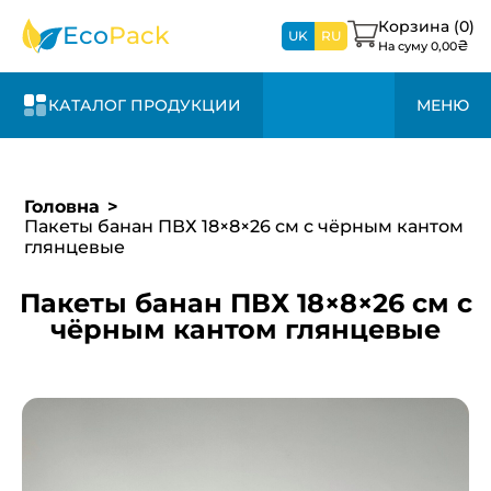
1-3 дня и +20%
свяжемся с вами в
к стоимости
Корзина (
0
)
Eco
Pack
ближайшее время
UK
RU
₴
На суму
0,00
КАТАЛОГ ПРОДУКЦИИ
МЕНЮ
Головна
Пакеты банан ПВХ 18×8×26 см с чёрным кантом
глянцевые
Пакеты банан ПВХ 18×8×26 см с
чёрным кантом глянцевые