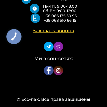
Пакеты Zip-Lock (Слайдер)
Контакты
Пн-Пт: 9:00-18:00
Пакети банан ПВХ
Политика конфиденциальности
Сб-Вс: 9:00-12:00
Скотч с логотипом
+38 066 135 50 95
Упаковочные пакеты ПВД, ПНД
+38 068 510 66 15
Еко сумки об’ємні
Еко сумки плоскі
Еко сумки «Майка»
Заказать звонок
Еко сумки «Банан»
Ми в соц-сетях:
© Eco-пак. Все права защищены