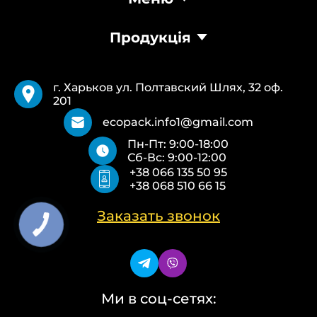
Главная
Продукція
Продукция
Доставка и оплата
Пакеты Банан
Требования
Пакеты Майка
Pantone
г. Харьков ул. Полтавский Шлях, 32 оф.
Курьерские пакеты
Возврат и обмен
201
Бумажные пакеты Белые
Типы печати
Бумажные пакеты Бурые
О нас
ecopack.info1@gmail.com
Пакеты Zip-Lock (Слайдер)
Контакты
Пн-Пт: 9:00-18:00
Пакети банан ПВХ
Политика конфиденциальности
Сб-Вс: 9:00-12:00
Скотч с логотипом
+38 066 135 50 95
Упаковочные пакеты ПВД, ПНД
+38 068 510 66 15
Еко сумки об’ємні
Еко сумки плоскі
Еко сумки «Майка»
Заказать звонок
Еко сумки «Банан»
Ми в соц-сетях: