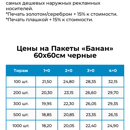
самых дешевых наружных рекламных
носителей.
*Печать золотом/серебром + 15% к стоимости.
*Печать плашкой + 15% к стоимости.
Цены на Пакеты «Банан»
60х60см черные
Тираж
1+0
2+0
3+0
4+0
100 шт.
21,50
24,80
28,35
32,15
200 шт.
20,30
23,15
26,60
29,70
300 шт.
19,95
22,30
26,05
29,35
500 шт.
18,85
20,85
23,35
26,15
1000 шт.
18,20
20,05
22,40
24,90