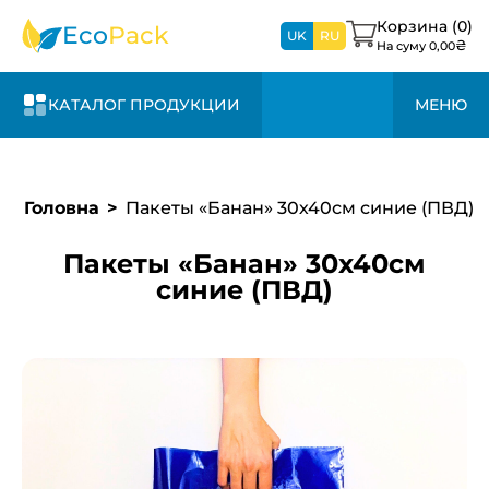
1-3 дня и +20%
свяжемся с вами в
к стоимости
Корзина (
0
)
Eco
Pack
ближайшее время
UK
RU
₴
На суму
0,00
КАТАЛОГ ПРОДУКЦИИ
МЕНЮ
Головна
Пакеты «Банан» 30х40см синие (ПВД)
Пакеты «Банан» 30х40см
синие (ПВД)