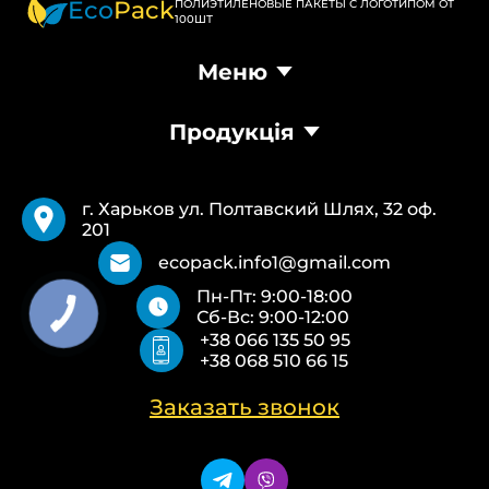
Eco
Pack
ПОЛИЭТИЛЕНОВЫЕ ПАКЕТЫ С ЛОГОТИПОМ ОТ
100ШТ
Меню
Главная
Продукція
Продукция
Доставка и оплата
Пакеты Банан
Требования
Пакеты Майка
Pantone
г. Харьков ул. Полтавский Шлях, 32 оф.
Курьерские пакеты
Возврат и обмен
201
Бумажные пакеты Белые
Типы печати
Бумажные пакеты Бурые
О нас
ecopack.info1@gmail.com
Пакеты Zip-Lock (Слайдер)
Контакты
Пн-Пт: 9:00-18:00
Пакети банан ПВХ
Политика конфиденциальности
Сб-Вс: 9:00-12:00
Скотч с логотипом
+38 066 135 50 95
Упаковочные пакеты ПВД, ПНД
+38 068 510 66 15
Еко сумки об’ємні
Еко сумки плоскі
Еко сумки «Майка»
Заказать звонок
Еко сумки «Банан»