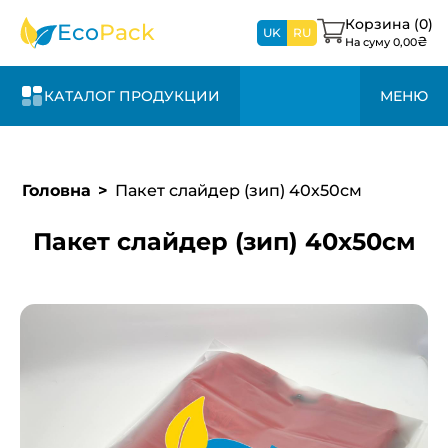
1-3 дня и +20%
свяжемся с вами в
к стоимости
Корзина (
0
)
Eco
Pack
ближайшее время
UK
RU
₴
На суму
0,00
КАТАЛОГ ПРОДУКЦИИ
МЕНЮ
Головна
Пакет слайдер (зип) 40х50см
Пакет слайдер (зип) 40х50см