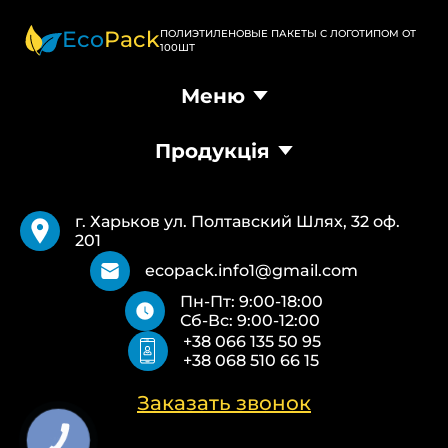
Eco
Pack
ПОЛИЭТИЛЕНОВЫЕ ПАКЕТЫ С ЛОГОТИПОМ ОТ
100ШТ
Меню
Главная
Продукція
Продукция
Доставка и оплата
Пакеты Банан
Требования
Пакеты Майка
Pantone
г. Харьков ул. Полтавский Шлях, 32 оф.
Курьерские пакеты
Возврат и обмен
201
Бумажные пакеты Белые
Типы печати
Бумажные пакеты Бурые
О нас
ecopack.info1@gmail.com
Пакеты Zip-Lock (Слайдер)
Контакты
Пн-Пт: 9:00-18:00
Пакети банан ПВХ
Политика конфиденциальности
Сб-Вс: 9:00-12:00
Скотч с логотипом
+38 066 135 50 95
Упаковочные пакеты ПВД, ПНД
+38 068 510 66 15
Еко сумки об’ємні
Еко сумки плоскі
Еко сумки «Майка»
Заказать звонок
Еко сумки «Банан»
КНОПКА
ЗВ'ЯЗКУ