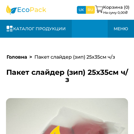
1-3 дня и +20%
свяжемся с вами в
к стоимости
Корзина (
0
)
Eco
Pack
ближайшее время
UK
RU
₴
На суму
0,00
КАТАЛОГ ПРОДУКЦИИ
МЕНЮ
Головна
Пакет слайдер (зип) 25х35см ч/з
Пакет слайдер (зип) 25х35см ч/
з