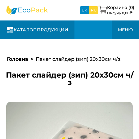
1-3 дня и +20%
свяжемся с вами в
к стоимости
Корзина (
0
)
Eco
Pack
ближайшее время
UK
RU
₴
На суму
0,00
КАТАЛОГ ПРОДУКЦИИ
МЕНЮ
Головна
Пакет слайдер (зип) 20х30см ч/з
Пакет слайдер (зип) 20х30см ч/
з