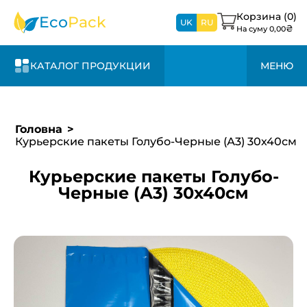
1-3 дня и +20%
свяжемся с вами в
к стоимости
Корзина (
0
)
Eco
Pack
ближайшее время
UK
RU
₴
На суму
0,00
КАТАЛОГ ПРОДУКЦИИ
МЕНЮ
Головна
Курьерские пакеты Голубо-Черные (А3) 30х40см
Курьерские пакеты Голубо-
Черные (А3) 30х40см