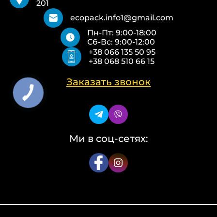
201
Бумажные пакеты Белые
Типы печати
Бумажные пакеты Бурые
О нас
ecopack.info1@gmail.com
Пакеты Zip-Lock (Слайдер)
Контакты
Пн-Пт: 9:00-18:00
Пакети банан ПВХ
Политика конфиденциальности
Сб-Вс: 9:00-12:00
Скотч с логотипом
+38 066 135 50 95
Упаковочные пакеты ПВД, ПНД
+38 068 510 66 15
Еко сумки об’ємні
Еко сумки плоскі
Еко сумки «Майка»
Заказать звонок
Еко сумки «Банан»
КНОПКА
ЗВ'ЯЗКУ
Ми в соц-сетях: