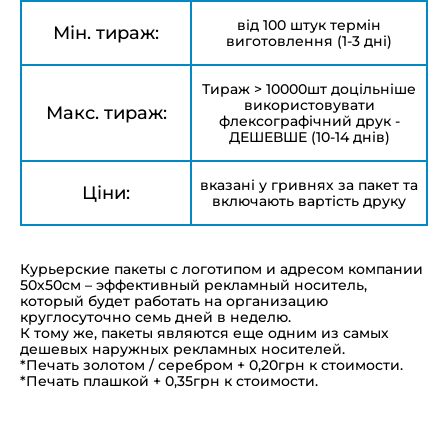
від 100 штук термін
Мін. тираж:
виготовлення (1-3 дні)
Тираж > 10000шт доцільніше
використовувати
Макс. тираж:
флексографічний друк -
ДЕШЕВШЕ (10-14 днів)
вказані у гривнях за пакет та
Ціни:
включають вартість друку
Курьерские пакеты с логотипом и адресом компании
50х50см – эффективный рекламный носитель,
который будет работать на организацию
круглосуточно семь дней в неделю.
К тому же, пакеты являются еще одним из самых
дешевых наружных рекламных носителей.
*Печать золотом / серебром + 0,20грн к стоимости.
*Печать плашкой + 0,35грн к стоимости.