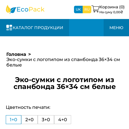
1-3 дня и +20%
свяжемся с вами в
к стоимости
Корзина (
0
)
Eco
Pack
ближайшее время
UK
RU
₴
На суму
0,00
КАТАЛОГ ПРОДУКЦИИ
МЕНЮ
Головна
Эко-сумки с логотипом из спанбонда 36×34 см
белые
Эко-сумки с логотипом из
спанбонда 36×34 см белые
Цветность печати:
1+0
2+0
3+0
4+0