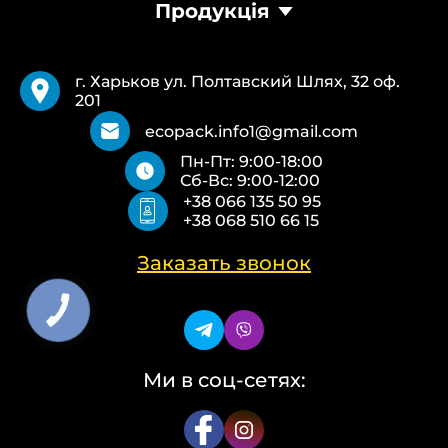
Продукція
Продукция
Доставка и оплата
Пакеты Банан
Требования
Пакеты Майка
Pantone
г. Харьков ул. Полтавский Шлях, 32 оф.
Курьерские пакеты
Возврат и обмен
201
Бумажные пакеты Белые
Типы печати
Бумажные пакеты Бурые
О нас
ecopack.info1@gmail.com
Пакеты Zip-Lock (Слайдер)
Контакты
Пн-Пт: 9:00-18:00
Пакети банан ПВХ
Политика конфиденциальности
Сб-Вс: 9:00-12:00
Скотч с логотипом
+38 066 135 50 95
Упаковочные пакеты ПВД, ПНД
+38 068 510 66 15
Еко сумки об’ємні
Еко сумки плоскі
Еко сумки «Майка»
Заказать звонок
Еко сумки «Банан»
КНОПКА
ЗВ'ЯЗКУ
Ми в соц-сетях: