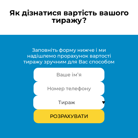
Як дізнатися вартість вашого
тиражу?
Заповніть форму нижче і ми
надішлемо прорахунок вартості
тиражу зручним для Вас способом