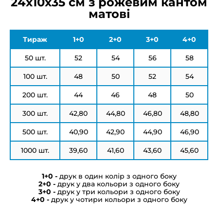
24х10х35 см з рожевим кантом
матові
Тираж
1+0
2+0
3+0
4+0
50 шт.
52
54
56
58
100 шт.
48
50
52
54
200 шт.
44
46
48
50
300 шт.
42,80
44,80
46,80
48,80
500 шт.
40,90
42,90
44,90
46,90
1000 шт.
39,60
41,60
43,60
45,60
друк в один колір з одного боку
друк у два кольори з одного боку
друк у три кольори з одного боку
друк у чотири кольори з одного боку