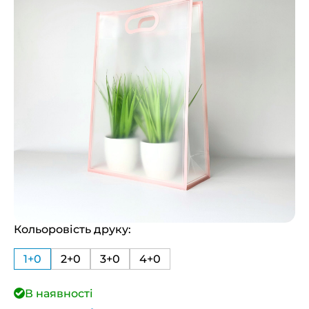
Кольоровість друку:
1+0
2+0
3+0
4+0
В наявності