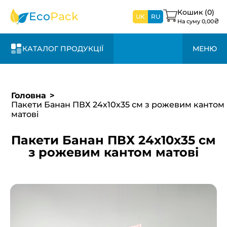
найближчим
дні та +20% до
зв’яжемося з
часом
вартості
Кошик (
0
)
вами
Eco
Pack
UK
RU
₴
На суму
0,00
найближчим
часом
КАТАЛОГ ПРОДУКЦІЇ
МЕНЮ
Головна
Пакети Банан ПВХ 24х10х35 см з рожевим кантом
матові
Пакети Банан ПВХ 24х10х35 см
з рожевим кантом матові