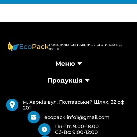
Eco
Pack
ПОЛІЕТИЛЕНОВІ ПАКЕТИ З ЛОГОТИПОМ ВІД
100ШТ
Меню
Головна
Продукція
Продукція
Доставка та оплата
Пакети Банан
Вимоги
Пакети Майка
Pantone
м. Харків вул. Полтавський Шлях, 32 оф.
Кур’єрські пакети
Повернення та обмін
201
Паперові пакети Білі
Типи друку
Паперові пакети Бурі
Про нас
ecopack.info1@gmail.com
Пакети Zip-Lock (Слайдер) з логотипом
Контакти
Пн-Пт: 9:00-18:00
Пакети банан ПВХ
Політика конфіденційності
Сб-Вс: 9:00-12:00
Скотч з логотипом