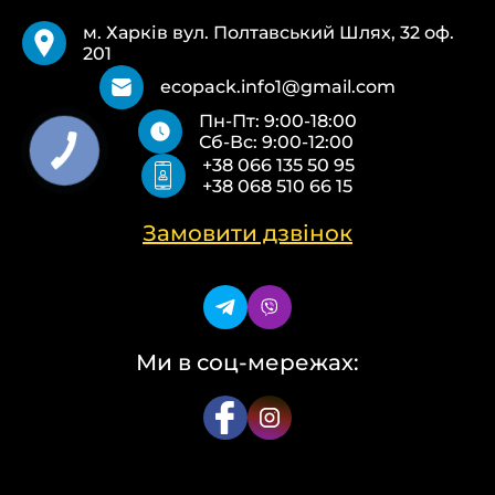
Вимоги
Пакети Майка
Pantone
м. Харків вул. Полтавський Шлях, 32 оф.
Кур’єрські пакети
Повернення та обмін
201
Паперові пакети Білі
Типи друку
Паперові пакети Бурі
Про нас
ecopack.info1@gmail.com
Пакети Zip-Lock (Слайдер) з логотипом
Контакти
Пн-Пт: 9:00-18:00
Пакети банан ПВХ
Політика конфіденційності
Сб-Вс: 9:00-12:00
Скотч з логотипом
+38 066 135 50 95
Пакувальні пакети ПВТ, ПНТ
+38 068 510 66 15
Еко сумки об’ємні
Еко сумки плоскі
Еко сумки “Майка”
Замовити дзвінок
Еко сумки “Банан”
Ми в соц-мережах: