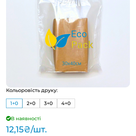
Кольоровість друку:
1+0
2+0
3+0
4+0
В наявності
12,15
₴
/шт.