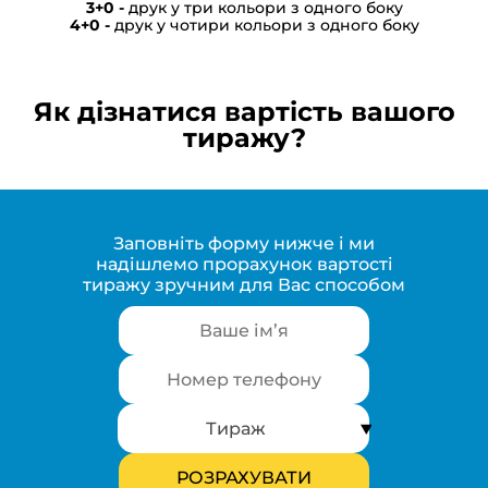
друк у три кольори з одного боку
друк у чотири кольори з одного боку
Як дізнатися вартість вашого
тиражу?
Заповніть форму нижче і ми
надішлемо прорахунок вартості
тиражу зручним для Вас способом