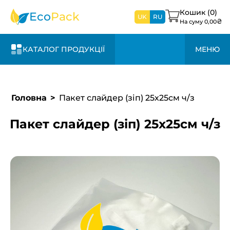
найближчим
дні та +20% до
зв’яжемося з
часом
вартості
Кошик (
0
)
вами
Eco
Pack
UK
RU
₴
На суму
0,00
найближчим
часом
КАТАЛОГ ПРОДУКЦІЇ
МЕНЮ
Головна
Пакет слайдер (зіп) 25х25см ч/з
Пакет слайдер (зіп) 25х25см ч/з