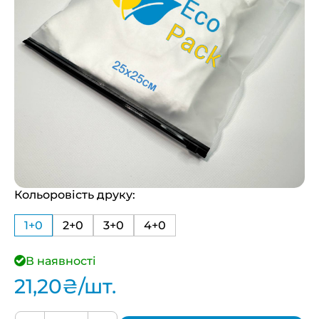
Кольоровість друку:
1+0
2+0
3+0
4+0
В наявності
21,20
₴
/шт.