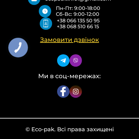
Пакети Zip-Lock (Слайдер) з логотипом
Контакти
Пн-Пт: 9:00-18:00
Пакети банан ПВХ
Політика конфіденційності
Сб-Вс: 9:00-12:00
Скотч з логотипом
+38 066 135 50 95
Пакувальні пакети ПВТ, ПНТ
+38 068 510 66 15
Еко сумки об’ємні
Еко сумки плоскі
Еко сумки “Майка”
Замовити дзвінок
Еко сумки “Банан”
Ми в соц-мережах:
© Eco-pak. Всі права захищені