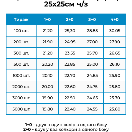
25х25см ч/з
Тираж
1+0
2+0
3+0
4+0
100 шт.
21,20
25,30
28.85
30.05
200 шт.
21.90
24.95
27.00
27.90
300 шт.
21.20
23.55
25.70
26.65
500 шт.
20.20
22.85
25.00
26.10
1000 шт.
20.10
22.70
24.85
25.90
2000 шт.
20.00
22.60
24.75
25.80
3000 шт.
19.90
22.50
24.65
25.70
5000 шт.
19.80
22.40
24.55
25.60
друк в один колір з одного боку
друк у два кольори з одного боку