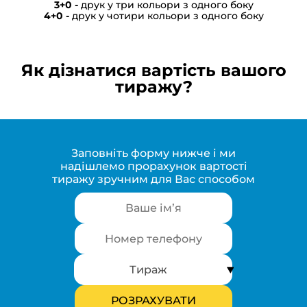
друк у три кольори з одного боку
друк у чотири кольори з одного боку
Як дізнатися вартість вашого
тиражу?
Заповніть форму нижче і ми
надішлемо прорахунок вартості
тиражу зручним для Вас способом