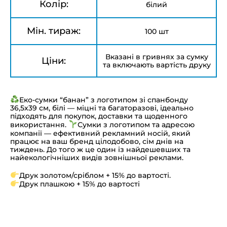
Колір:
білий
Мін. тираж:
100 шт
Вказані в гривнях за сумку
Ціни:
та включають вартість друку
Еко-сумки “банан” з логотипом зі спанбонду
36,5х39 см, білі — міцні та багаторазові, ідеально
підходять для покупок, доставки та щоденного
використання.
Сумки з логотипом та адресою
компанії — ефективний рекламний носій, який
працює на ваш бренд цілодобово, сім днів на
тиждень. До того ж це один із найдешевших та
найекологічніших видів зовнішньої реклами.
Друк золотом/сріблом + 15% до вартості.
Друк плашкою + 15% до вартості