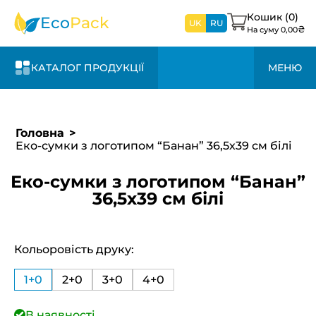
найближчим
дні та +20% до
зв’яжемося з
часом
вартості
Кошик (
0
)
вами
Eco
Pack
UK
RU
₴
На суму
0,00
найближчим
часом
КАТАЛОГ ПРОДУКЦІЇ
МЕНЮ
Головна
Еко-сумки з логотипом “Банан” 36,5х39 см білі
Еко-сумки з логотипом “Банан”
36,5х39 см білі
Кольоровість друку:
1+0
2+0
3+0
4+0
В наявності