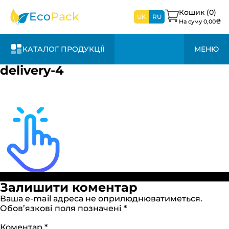
найближчим
часом
Кошик (
0
)
Eco
Pack
UK
RU
₴
На суму
0,00
КАТАЛОГ ПРОДУКЦІЇ
МЕНЮ
delivery-4
Повний
Опубліковано в:
Доставка та оплата
130 × 126
Залишити коментар
розмір
Ваша e-mail адреса не оприлюднюватиметься.
Обов’язкові поля позначені
*
Коментар
*