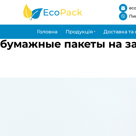
ec
Eco
Pack
Пи
Головна
Продукція
Доставка та 
бумажные пакеты на за