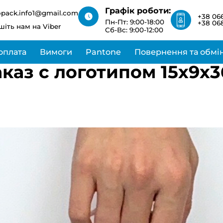
зв’яжемося з вами
Графік роботи:
найближчим часом
opack.info1@gmail.com
+38 066
Пн-Пт: 9:00-18:00
+38 068
шіть нам на Viber
Сб-Вс: 9:00-12:00
оплата
Вимоги
Pantone
Повернення та обмі
каз с логотипом 15х9х