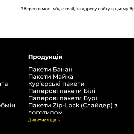
Зберегти моє ім'я, e-mail, та адресу сайту в цьому 
Продукція
Пакети Банан
Пакети Майка
ата
Кур’єрські пакети
Паперові пакети Білі
Паперові пакети Бурі
обмін
Пакети Zip-Lock (Слайдер) з
логотипом
Пакети банан ПВХ
Дивитися щe
Скотч з логотипом