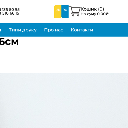
Кошик (
0
)
 135 50 95
UK
RU
 510 66 15
На суму
0,00
₴
н
Типи друку
Про нас
Контакти
36см