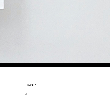
Ім'я
*