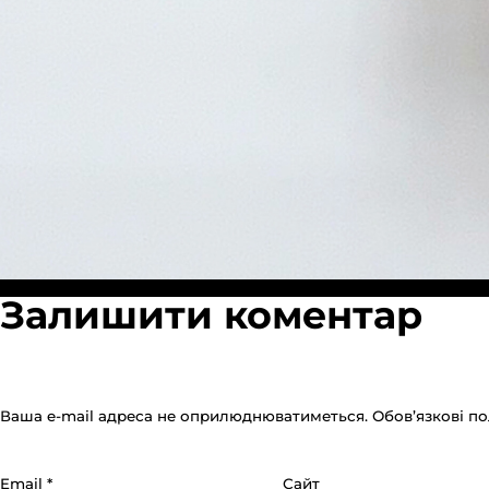
Пов
Опубліковано в:
Бумажный пакет крафт Белый 15х9х36 см
200
Залишити коментар
роз
Ваша e-mail адреса не оприлюднюватиметься.
Обов’язкові п
Email
*
Сайт