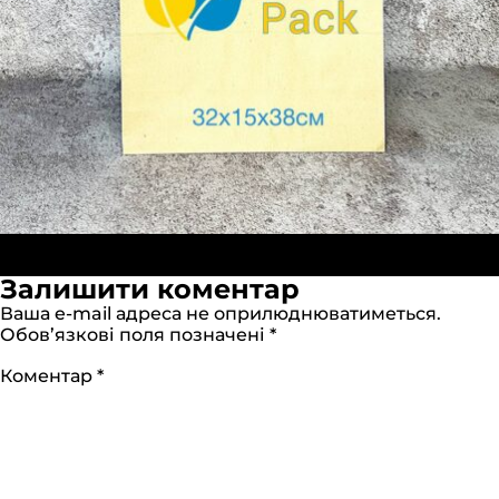
Опубліковано в:
Бумажный пакет крафт Бурый
Повний
32х15х38 см
1280 × 1280
Залишити коментар
розмір
Ваша e-mail адреса не оприлюднюватиметься.
Обов’язкові поля позначені
*
Коментар
*