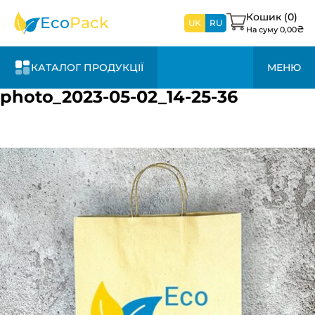
найближчим
часом
Кошик (
0
)
Eco
Pack
UK
RU
₴
На суму
0,00
КАТАЛОГ ПРОДУКЦІЇ
МЕНЮ
photo_2023-05-02_14-25-36