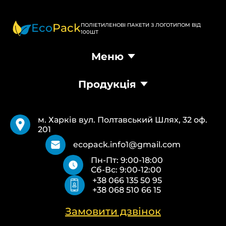
Eco
Pack
ПОЛІЕТИЛЕНОВІ ПАКЕТИ З ЛОГОТИПОМ ВІД
100ШТ
Меню
Головна
Продукція
Продукція
Доставка та оплата
Пакети Банан
Вимоги
Пакети Майка
Pantone
м. Харків вул. Полтавський Шлях, 32 оф.
Кур’єрські пакети
Повернення та обмін
201
Паперові пакети Білі
Типи друку
Паперові пакети Бурі
Про нас
ecopack.info1@gmail.com
Пакети Zip-Lock (Слайдер) з логотипом
Контакти
Пн-Пт: 9:00-18:00
Пакети банан ПВХ
Політика конфіденційності
Сб-Вс: 9:00-12:00
Скотч з логотипом
+38 066 135 50 95
Пакувальні пакети ПВТ, ПНТ
+38 068 510 66 15
Еко сумки об’ємні
Еко сумки плоскі
Еко сумки “Майка”
Замовити дзвінок
Еко сумки “Банан”