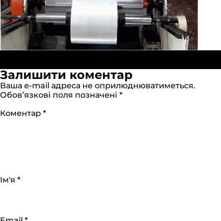
Повний
Опубліковано в:
Пакувальні пакети ПВТ, ПНТ
401 ×
розмір
340
Залишити коментар
Ваша e-mail адреса не оприлюднюватиметься.
Обов’язкові поля позначені
*
Коментар
*
Ім'я
*
Email
*