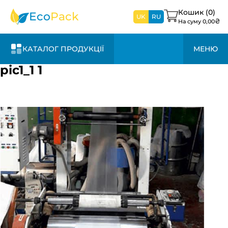
найближчим
часом
Кошик (
0
)
Eco
Pack
UK
RU
₴
На суму
0,00
КАТАЛОГ ПРОДУКЦІЇ
МЕНЮ
pic1_1 1