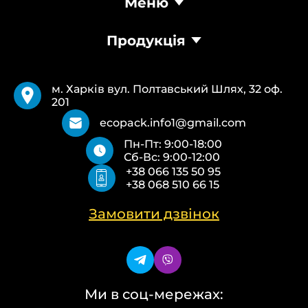
Меню
Головна
Продукція
Продукція
Доставка та оплата
Пакети Банан
Вимоги
Пакети Майка
Pantone
м. Харків вул. Полтавський Шлях, 32 оф.
Кур’єрські пакети
Повернення та обмін
201
Паперові пакети Білі
Типи друку
Паперові пакети Бурі
Про нас
ecopack.info1@gmail.com
Пакети Zip-Lock (Слайдер) з логотипом
Контакти
Пн-Пт: 9:00-18:00
Пакети банан ПВХ
Політика конфіденційності
Сб-Вс: 9:00-12:00
Скотч з логотипом
+38 066 135 50 95
Пакувальні пакети ПВТ, ПНТ
+38 068 510 66 15
Еко сумки об’ємні
Еко сумки плоскі
Еко сумки “Майка”
Замовити дзвінок
Еко сумки “Банан”
Ми в соц-мережах: