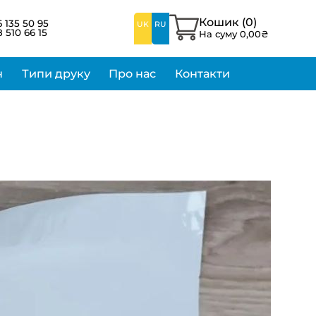
Кошик (
0
)
 135 50 95
UK
RU
 510 66 15
На суму
0,00
₴
н
Типи друку
Про нас
Контакти