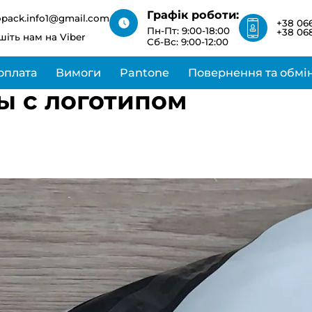
зв’яжемося з вами
Графік роботи:
найближчим часом
opack.info1@gmail.com
+38 066
Пн-Пт: 9:00-18:00
+38 068
шіть нам на Viber
Сб-Вс: 9:00-12:00
оплата
Вимоги
Pantone
Повернення та обмі
ы с логотипом