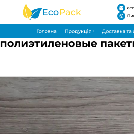
ec
Eco
Pack
Пи
Головна
Продукція
Доставка та 
полиэтиленовые пакет