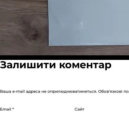
Повний
Опубліковано в:
Головна
1280 × 1280
Залишити коментар
розмір
Ваша e-mail адреса не оприлюднюватиметься.
Обов’язкові п
Email
*
Сайт