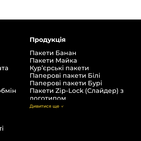
Продукція
Пакети Банан
Пакети Майка
ата
Кур’єрські пакети
Паперові пакети Білі
Паперові пакети Бурі
обмін
Пакети Zip-Lock (Слайдер) з
логотипом
Пакети банан ПВХ
Дивитися щe
Скотч з логотипом
Пакувальні пакети ПВТ, ПНТ
ті
Еко сумки об’ємні
Еко сумки плоскі