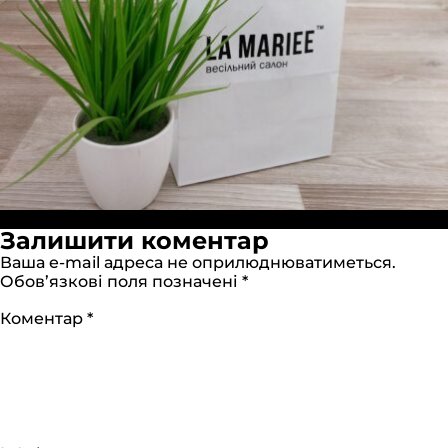
Повний
Опубліковано в:
Головна
1280 × 1280
Залишити коментар
розмір
Ваша e-mail адреса не оприлюднюватиметься.
Обов’язкові поля позначені
*
Коментар
*