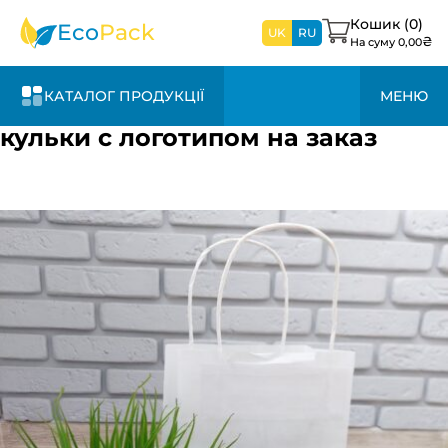
найближчим
часом
Кошик (
0
)
Eco
Pack
UK
RU
₴
На суму
0,00
КАТАЛОГ ПРОДУКЦІЇ
МЕНЮ
кульки с логотипом на заказ