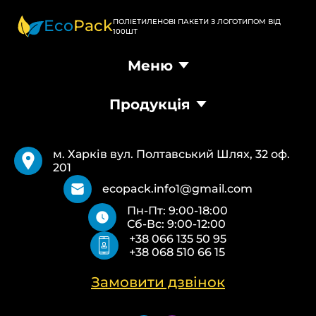
Eco
Pack
ПОЛІЕТИЛЕНОВІ ПАКЕТИ З ЛОГОТИПОМ ВІД
100ШТ
Меню
Головна
Продукція
Продукція
Доставка та оплата
Пакети Банан
Вимоги
Пакети Майка
Pantone
м. Харків вул. Полтавський Шлях, 32 оф.
Кур’єрські пакети
Повернення та обмін
201
Паперові пакети Білі
Типи друку
Паперові пакети Бурі
Про нас
ecopack.info1@gmail.com
Пакети Zip-Lock (Слайдер) з логотипом
Контакти
Пн-Пт: 9:00-18:00
Пакети банан ПВХ
Політика конфіденційності
Сб-Вс: 9:00-12:00
Скотч з логотипом
+38 066 135 50 95
Пакувальні пакети ПВТ, ПНТ
+38 068 510 66 15
Еко сумки об’ємні
Еко сумки плоскі
Еко сумки “Майка”
Замовити дзвінок
Еко сумки “Банан”