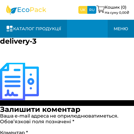
найближчим
часом
Кошик (
0
)
Eco
Pack
UK
RU
₴
На суму
0,00
КАТАЛОГ ПРОДУКЦІЇ
МЕНЮ
delivery-3
Повний
Опубліковано в:
Доставка та оплата
130 × 125
Залишити коментар
розмір
Ваша e-mail адреса не оприлюднюватиметься.
Обов’язкові поля позначені
*
Коментар
*