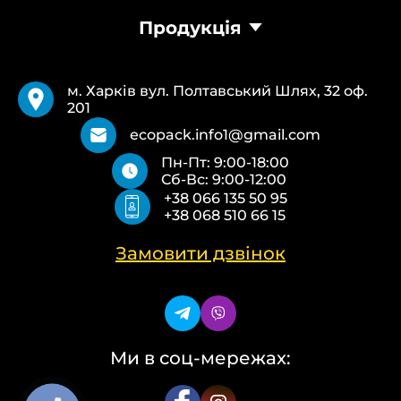
Головна
Продукція
Продукція
Доставка та оплата
Пакети Банан
Вимоги
Пакети Майка
Pantone
м. Харків вул. Полтавський Шлях, 32 оф.
Кур’єрські пакети
Повернення та обмін
201
Паперові пакети Білі
Типи друку
Паперові пакети Бурі
Про нас
ecopack.info1@gmail.com
Пакети Zip-Lock (Слайдер) з логотипом
Контакти
Пн-Пт: 9:00-18:00
Пакети банан ПВХ
Політика конфіденційності
Сб-Вс: 9:00-12:00
Скотч з логотипом
+38 066 135 50 95
Пакувальні пакети ПВТ, ПНТ
+38 068 510 66 15
Еко сумки об’ємні
Еко сумки плоскі
Еко сумки “Майка”
Замовити дзвінок
Еко сумки “Банан”
Ми в соц-мережах: