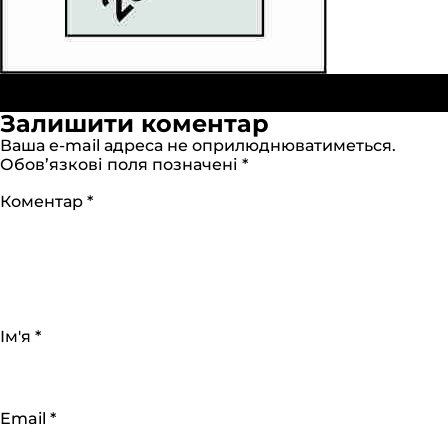
П
Опубліковано в:
Пакети «Банан» 60х50см білі (ПВТ)
р
327 × 312
Залишити коментар
Ваша e-mail адреса не оприлюднюватиметься.
Обов’язкові поля позначені
*
Коментар
*
Ім'я
*
Email
*