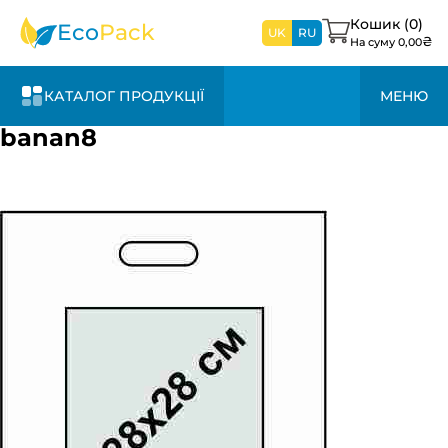
найближчим
часом
Кошик (
0
)
Eco
Pack
UK
RU
₴
На суму
0,00
КАТАЛОГ ПРОДУКЦІЇ
МЕНЮ
banan8