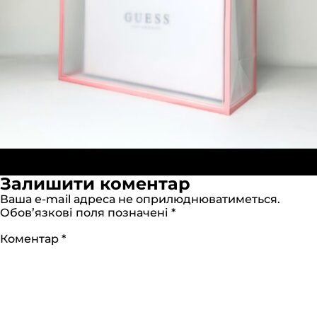
Опубліковано в:
Пакеты банан ПВХ 32×12×30 см с
Повний
розовым кантом матовые
2000 × 2000
Залишити коментар
розмір
Ваша e-mail адреса не оприлюднюватиметься.
Обов’язкові поля позначені
*
Коментар
*