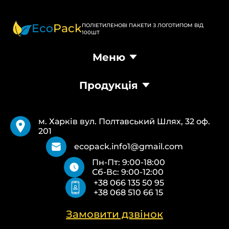
Eco
Pack
ПОЛІЕТИЛЕНОВІ ПАКЕТИ З ЛОГОТИПОМ ВІД
100ШТ
Меню
Головна
Продукція
Продукція
Доставка та оплата
Пакети Банан
Вимоги
Пакети Майка
Pantone
м. Харків вул. Полтавський Шлях, 32 оф.
Кур’єрські пакети
Повернення та обмін
201
Паперові пакети Білі
Типи друку
Паперові пакети Бурі
Про нас
ecopack.info1@gmail.com
Пакети Zip-Lock (Слайдер) з логотипом
Контакти
Пн-Пт: 9:00-18:00
Пакети банан ПВХ
Політика конфіденційності
Сб-Вс: 9:00-12:00
Скотч з логотипом
+38 066 135 50 95
Пакувальні пакети ПВТ, ПНТ
+38 068 510 66 15
Еко сумки об’ємні
Еко сумки плоскі
Еко сумки “Майка”
Замовити дзвінок
Еко сумки “Банан”