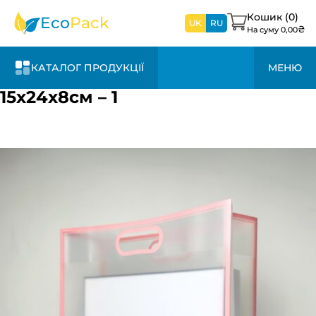
найближчим
часом
Кошик (
0
)
Eco
Pack
UK
RU
₴
На суму
0,00
КАТАЛОГ ПРОДУКЦІЇ
МЕНЮ
15х24х8см – 1