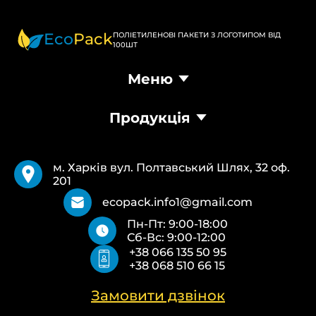
Eco
Pack
ПОЛІЕТИЛЕНОВІ ПАКЕТИ З ЛОГОТИПОМ ВІД
100ШТ
Меню
Головна
Продукція
Продукція
Доставка та оплата
Пакети Банан
Вимоги
Пакети Майка
Pantone
м. Харків вул. Полтавський Шлях, 32 оф.
Кур’єрські пакети
Повернення та обмін
201
Паперові пакети Білі
Типи друку
Паперові пакети Бурі
Про нас
ecopack.info1@gmail.com
Пакети Zip-Lock (Слайдер) з логотипом
Контакти
Пн-Пт: 9:00-18:00
Пакети банан ПВХ
Політика конфіденційності
Сб-Вс: 9:00-12:00
Скотч з логотипом
+38 066 135 50 95
Пакувальні пакети ПВТ, ПНТ
+38 068 510 66 15
Еко сумки об’ємні
Еко сумки плоскі
Еко сумки “Майка”
Замовити дзвінок
Еко сумки “Банан”