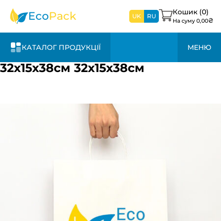
найближчим
часом
Кошик (
0
)
Eco
Pack
UK
RU
₴
На суму
0,00
КАТАЛОГ ПРОДУКЦІЇ
МЕНЮ
32х15х38см 32х15х38см