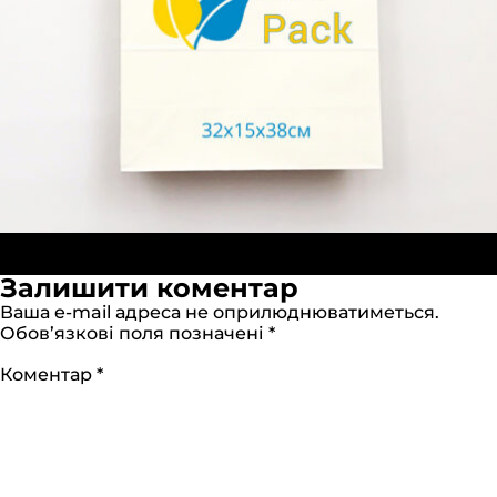
Опубліковано в:
Паперовий пакет краф Білий
Повний
32х15х38 см
2000 × 2000
Залишити коментар
розмір
Ваша e-mail адреса не оприлюднюватиметься.
Обов’язкові поля позначені
*
Коментар
*