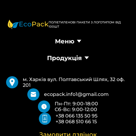
Eco
Pack
ПОЛІЕТИЛЕНОВІ ПАКЕТИ З ЛОГОТИПОМ ВІД
100ШТ
Меню
Головна
Продукція
Продукція
Доставка та оплата
Пакети Банан
Вимоги
Пакети Майка
Pantone
м. Харків вул. Полтавський Шлях, 32 оф.
Кур’єрські пакети
Повернення та обмін
201
Паперові пакети Білі
Типи друку
Паперові пакети Бурі
Про нас
ecopack.info1@gmail.com
Пакети Zip-Lock (Слайдер) з логотипом
Контакти
Пн-Пт: 9:00-18:00
Пакети банан ПВХ
Політика конфіденційності
Сб-Вс: 9:00-12:00
Скотч з логотипом
+38 066 135 50 95
Пакувальні пакети ПВТ, ПНТ
+38 068 510 66 15
Еко сумки об’ємні
Еко сумки плоскі
Еко сумки “Майка”
Замовити дзвінок