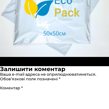
Повн
Опубліковано в:
Кур’єрські пакети (А2) 50х50см
2000
розм
× 2000
Залишити коментар
Ваша e-mail адреса не оприлюднюватиметься.
Обов’язкові поля позначені
*
Коментар
*