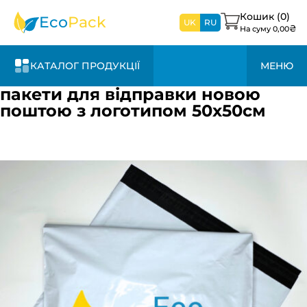
найближчим
часом
Кошик (
0
)
Eco
Pack
UK
RU
₴
На суму
0,00
КАТАЛОГ ПРОДУКЦІЇ
МЕНЮ
пакети для відправки новою
поштою з логотипом 50х50см