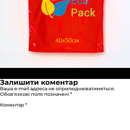
Опубліковано в:
Пакеты “Банан” 40х50см красные
Повний
(ПВД)
2000 × 2000
Залишити коментар
розмір
Ваша e-mail адреса не оприлюднюватиметься.
Обов’язкові поля позначені
*
Коментар
*