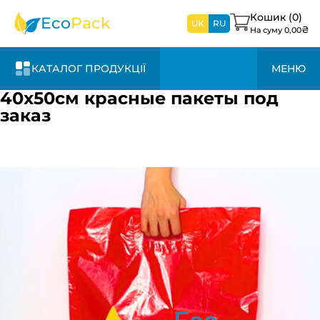
найближчим
часом
Кошик (
0
)
Eco
Pack
UK
RU
₴
На суму
0,00
КАТАЛОГ ПРОДУКЦІЇ
МЕНЮ
40х50см красные пакеты под
заказ