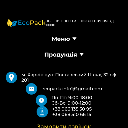
Eco
Pack
ПОЛІЕТИЛЕНОВІ ПАКЕТИ З ЛОГОТИПОМ ВІД
100ШТ
Меню
Головна
Продукція
Продукція
Доставка та оплата
Пакети Банан
Вимоги
Пакети Майка
Pantone
м. Харків вул. Полтавський Шлях, 32 оф.
Кур’єрські пакети
Повернення та обмін
201
Паперові пакети Білі
Типи друку
Паперові пакети Бурі
Про нас
ecopack.info1@gmail.com
Пакети Zip-Lock (Слайдер) з логотипом
Контакти
Пн-Пт: 9:00-18:00
Пакети банан ПВХ
Політика конфіденційності
Сб-Вс: 9:00-12:00
Скотч з логотипом
+38 066 135 50 95
Пакувальні пакети ПВТ, ПНТ
+38 068 510 66 15
Еко сумки об’ємні
Еко сумки плоскі
Еко сумки “Майка”
Замовити дзвінок