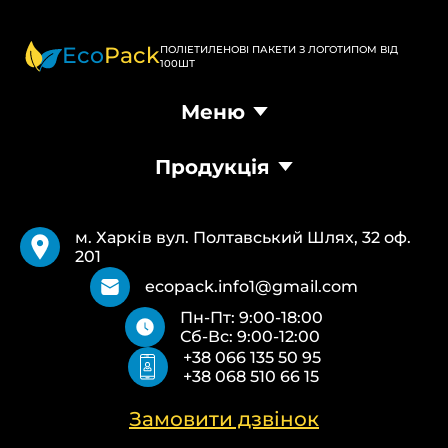
Eco
Pack
ПОЛІЕТИЛЕНОВІ ПАКЕТИ З ЛОГОТИПОМ ВІД
100ШТ
Меню
Головна
Продукція
Продукція
Доставка та оплата
Пакети Банан
Вимоги
Пакети Майка
Pantone
м. Харків вул. Полтавський Шлях, 32 оф.
Кур’єрські пакети
Повернення та обмін
201
Паперові пакети Білі
Типи друку
Паперові пакети Бурі
Про нас
ecopack.info1@gmail.com
Пакети Zip-Lock (Слайдер) з логотипом
Контакти
Пн-Пт: 9:00-18:00
Пакети банан ПВХ
Політика конфіденційності
Сб-Вс: 9:00-12:00
Скотч з логотипом
+38 066 135 50 95
Пакувальні пакети ПВТ, ПНТ
+38 068 510 66 15
Еко сумки об’ємні
Еко сумки плоскі
Еко сумки “Майка”
Замовити дзвінок
Еко сумки “Банан”