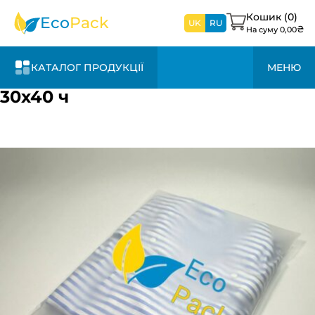
найближчим
часом
Кошик (
0
)
Eco
Pack
UK
RU
₴
На суму
0,00
КАТАЛОГ ПРОДУКЦІЇ
МЕНЮ
30х40 ч