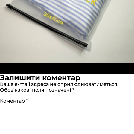
По
Опубліковано в:
Пакет слайдер (зип) 30х40см ч/з
роз
1280 × 1280
Залишити коментар
Ваша e-mail адреса не оприлюднюватиметься.
Обов’язкові поля позначені
*
Коментар
*