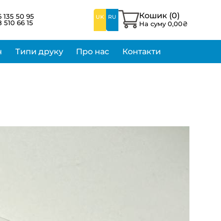
Кошик (
0
)
 135 50 95
UK
RU
 510 66 15
На суму
0,00
₴
н
Типи друку
Про нас
Контакти