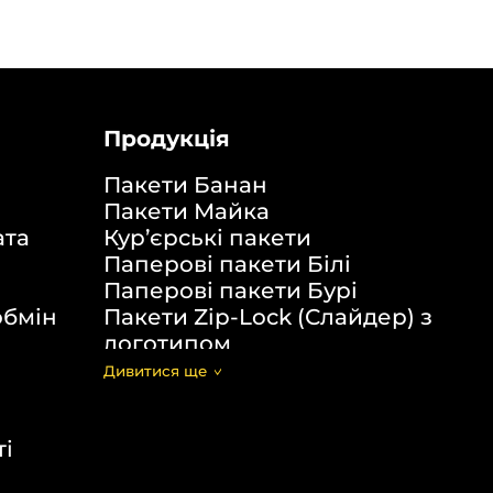
Продукція
Пакети Банан
Пакети Майка
ата
Кур’єрські пакети
Паперові пакети Білі
Паперові пакети Бурі
обмін
Пакети Zip-Lock (Слайдер) з
логотипом
Пакети банан ПВХ
Дивитися щe
Скотч з логотипом
Пакувальні пакети ПВТ, ПНТ
ті
Еко сумки об’ємні
Еко сумки плоскі