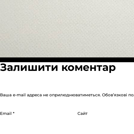
Повний
Опубліковано в:
Пакет слайдер (зип) 25х35см ч/з
1280 × 1280
Залишити коментар
розмір
Ваша e-mail адреса не оприлюднюватиметься.
Обов’язкові п
Email
*
Сайт