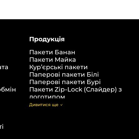
Продукція
Пакети Банан
Пакети Майка
ата
Кур’єрські пакети
Паперові пакети Білі
Паперові пакети Бурі
обмін
Пакети Zip-Lock (Слайдер) з
логотипом
Пакети банан ПВХ
Дивитися щe
Скотч з логотипом
Пакувальні пакети ПВТ, ПНТ
ті
Еко сумки об’ємні
Еко сумки плоскі