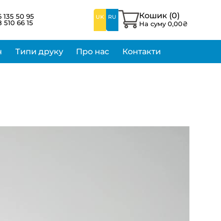
Кошик (
0
)
 135 50 95
UK
RU
 510 66 15
На суму
0,00
₴
н
Типи друку
Про нас
Контакти