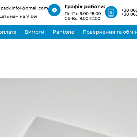
зв’яжемося з вами
Графік роботи:
найближчим часом
opack.info1@gmail.com
+38 066
Пн-Пт: 9:00-18:00
+38 068
шіть нам на Viber
Сб-Вс: 9:00-12:00
оплата
Вимоги
Pantone
Повернення та обмі