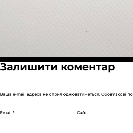
Повний
Опубліковано в:
Пакет слайдер (зип) 15х20см
1280 × 1280
Залишити коментар
розмір
Ваша e-mail адреса не оприлюднюватиметься.
Обов’язкові п
Email
*
Сайт