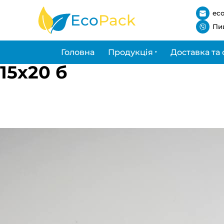
ec
Eco
Pack
Пи
Головна
Продукція
Доставка та 
15х20 б