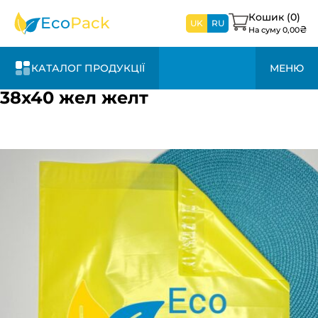
найближчим
часом
Кошик (
0
)
Eco
Pack
UK
RU
₴
На суму
0,00
КАТАЛОГ ПРОДУКЦІЇ
МЕНЮ
38х40 жел желт