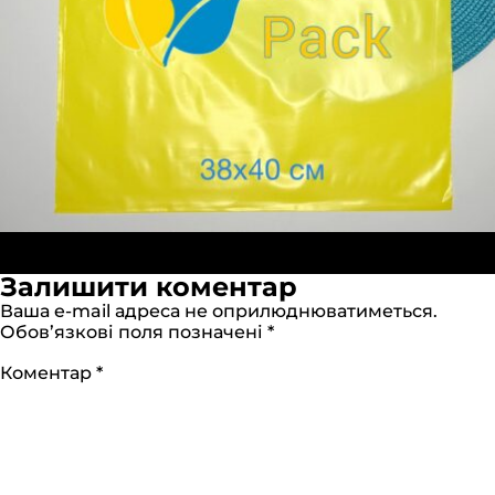
Опубліковано в:
Курьерские пакеты Розово-
Повний
Розовые (А5) 19х24см
1280 × 1280
Залишити коментар
розмір
Ваша e-mail адреса не оприлюднюватиметься.
Обов’язкові поля позначені
*
Коментар
*