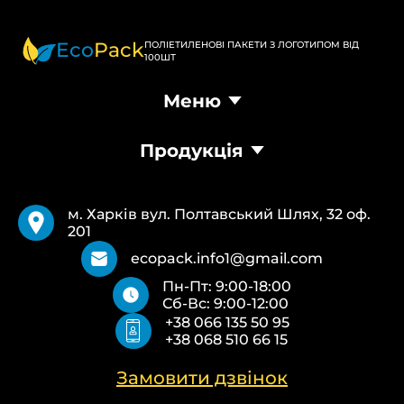
Eco
Pack
ПОЛІЕТИЛЕНОВІ ПАКЕТИ З ЛОГОТИПОМ ВІД
100ШТ
Меню
Головна
Продукція
Продукція
Доставка та оплата
Пакети Банан
Вимоги
Пакети Майка
Pantone
м. Харків вул. Полтавський Шлях, 32 оф.
Кур’єрські пакети
Повернення та обмін
201
Паперові пакети Білі
Типи друку
Паперові пакети Бурі
Про нас
ecopack.info1@gmail.com
Пакети Zip-Lock (Слайдер) з логотипом
Контакти
Пн-Пт: 9:00-18:00
Пакети банан ПВХ
Політика конфіденційності
Сб-Вс: 9:00-12:00
Скотч з логотипом
+38 066 135 50 95
Пакувальні пакети ПВТ, ПНТ
+38 068 510 66 15
Еко сумки об’ємні
Еко сумки плоскі
Еко сумки “Майка”
Замовити дзвінок
Еко сумки “Банан”