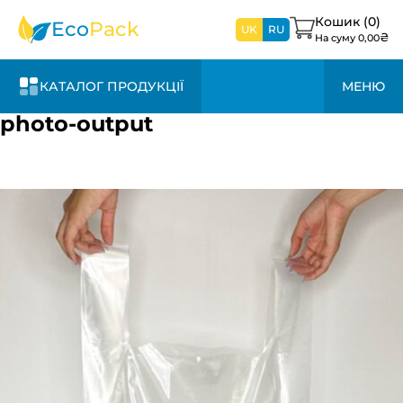
найближчим
часом
Кошик (
0
)
Eco
Pack
UK
RU
₴
На суму
0,00
КАТАЛОГ ПРОДУКЦІЇ
МЕНЮ
photo-output