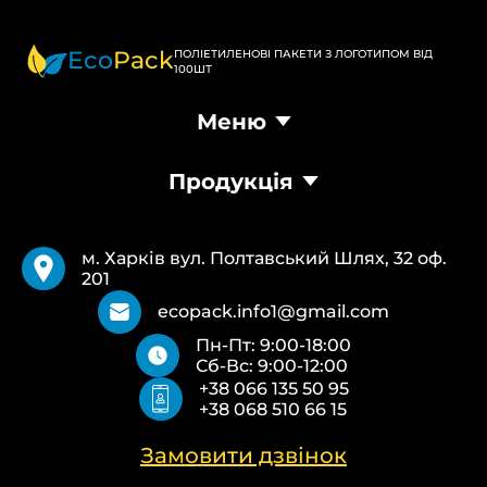
Eco
Pack
ПОЛІЕТИЛЕНОВІ ПАКЕТИ З ЛОГОТИПОМ ВІД
100ШТ
Меню
Головна
Продукція
Продукція
Доставка та оплата
Пакети Банан
Вимоги
Пакети Майка
Pantone
м. Харків вул. Полтавський Шлях, 32 оф.
Кур’єрські пакети
Повернення та обмін
201
Паперові пакети Білі
Типи друку
Паперові пакети Бурі
Про нас
ecopack.info1@gmail.com
Пакети Zip-Lock (Слайдер) з логотипом
Контакти
Пн-Пт: 9:00-18:00
Пакети банан ПВХ
Політика конфіденційності
Сб-Вс: 9:00-12:00
Скотч з логотипом
+38 066 135 50 95
Пакувальні пакети ПВТ, ПНТ
+38 068 510 66 15
Еко сумки об’ємні
Еко сумки плоскі
Еко сумки “Майка”
Замовити дзвінок
Еко сумки “Банан”