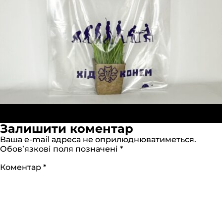
Опубліковано в:
Пакеты “Майка” 40х60см
Повний
прозрачные (ПНД)
2560 × 2560
Залишити коментар
розмір
Ваша e-mail адреса не оприлюднюватиметься.
Обов’язкові поля позначені
*
Коментар
*