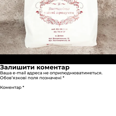
Опубліковано в:
Пакеты «Майка» 30х55см
Повний
Прозрачные (ПНД)
1440 × 1440
Залишити коментар
розмір
Ваша e-mail адреса не оприлюднюватиметься.
Обов’язкові поля позначені
*
Коментар
*