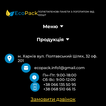
Eco
Pack
ПОЛІЕТИЛЕНОВІ ПАКЕТИ З ЛОГОТИПОМ ВІД
100ШТ
Меню
Головна
Продукція
Продукція
Доставка та оплата
Пакети Банан
Вимоги
Пакети Майка
Pantone
м. Харків вул. Полтавський Шлях, 32 оф.
Кур’єрські пакети
Повернення та обмін
201
Паперові пакети Білі
Типи друку
Паперові пакети Бурі
Про нас
ecopack.info1@gmail.com
Пакети Zip-Lock (Слайдер) з логотипом
Контакти
Пн-Пт: 9:00-18:00
Пакети банан ПВХ
Політика конфіденційності
Сб-Вс: 9:00-12:00
Скотч з логотипом
+38 066 135 50 95
Пакувальні пакети ПВТ, ПНТ
+38 068 510 66 15
Еко сумки об’ємні
Еко сумки плоскі
Еко сумки “Майка”
Замовити дзвінок
Еко сумки “Банан”