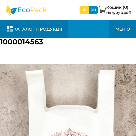
найближчим
часом
Кошик (
0
)
Eco
Pack
UK
RU
₴
На суму
0,00
КАТАЛОГ ПРОДУКЦІЇ
МЕНЮ
1000014563