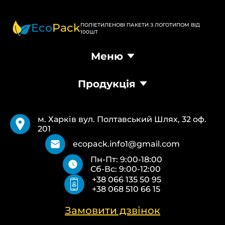
Eco
Pack
ПОЛІЕТИЛЕНОВІ ПАКЕТИ З ЛОГОТИПОМ ВІД
100ШТ
Меню
Головна
Продукція
Продукція
Доставка та оплата
Пакети Банан
Вимоги
Пакети Майка
Pantone
м. Харків вул. Полтавський Шлях, 32 оф.
Кур’єрські пакети
Повернення та обмін
201
Паперові пакети Білі
Типи друку
Паперові пакети Бурі
Про нас
ecopack.info1@gmail.com
Пакети Zip-Lock (Слайдер) з логотипом
Контакти
Пн-Пт: 9:00-18:00
Пакети банан ПВХ
Політика конфіденційності
Сб-Вс: 9:00-12:00
Скотч з логотипом
+38 066 135 50 95
Пакувальні пакети ПВТ, ПНТ
+38 068 510 66 15
Еко сумки об’ємні
Еко сумки плоскі
Еко сумки “Майка”
Замовити дзвінок
Еко сумки “Банан”