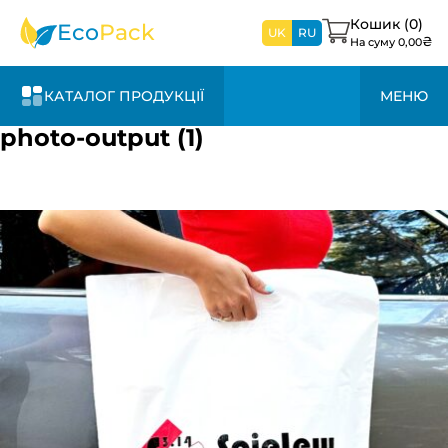
найближчим
часом
Кошик (
0
)
Eco
Pack
UK
RU
₴
На суму
0,00
КАТАЛОГ ПРОДУКЦІЇ
МЕНЮ
photo-output (1)