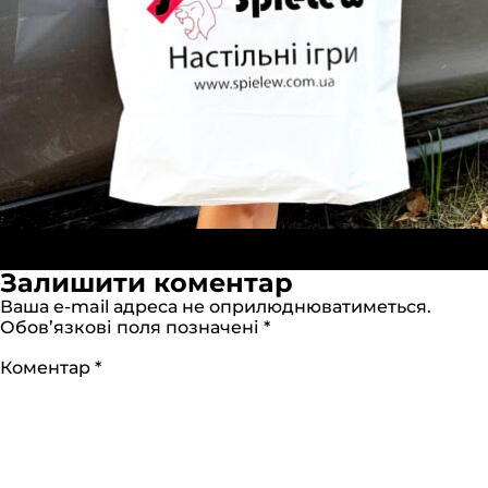
Опубліковано в:
Пакеты «Банан» 40х50см желтые
Повний
(ПВД)
2560 × 2560
Залишити коментар
розмір
Ваша e-mail адреса не оприлюднюватиметься.
Обов’язкові поля позначені
*
Коментар
*