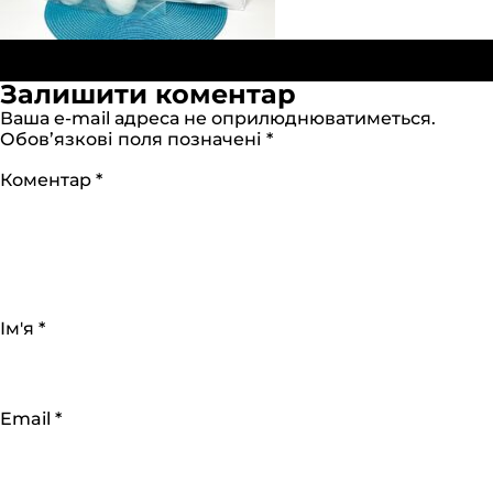
Опубліковано в:
Пакеты «Банан» 30х40см белые
Повний
(ПВД)
250 × 250
Залишити коментар
розмір
Ваша e-mail адреса не оприлюднюватиметься.
Обов’язкові поля позначені
*
Коментар
*
Ім'я
*
Email
*