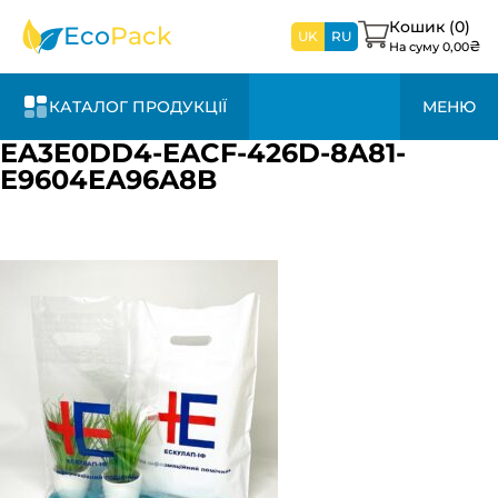
найближчим
часом
Кошик (
0
)
Eco
Pack
UK
RU
₴
На суму
0,00
КАТАЛОГ ПРОДУКЦІЇ
МЕНЮ
EA3E0DD4-EACF-426D-8A81-
E9604EA96A8B