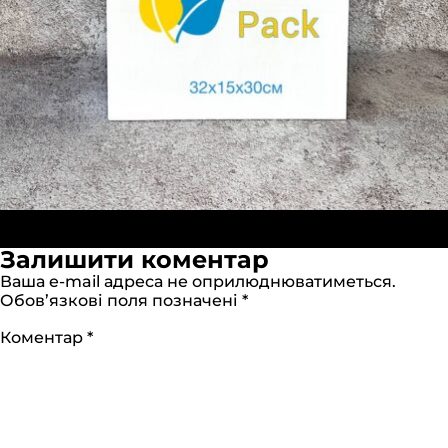
Опубліковано в:
Бумажный пакет крафт Белый
Повний
32х15х30 см
1280 × 1280
Залишити коментар
розмір
Ваша e-mail адреса не оприлюднюватиметься.
Обов’язкові поля позначені
*
Коментар
*