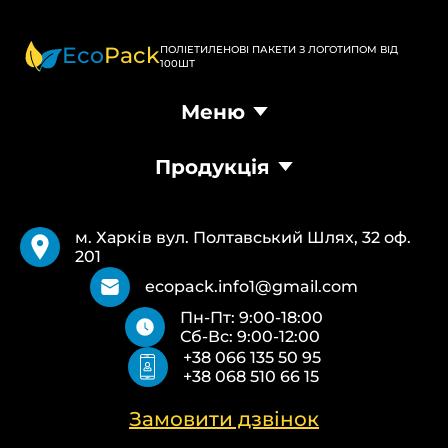
Eco
Pack
ПОЛІЕТИЛЕНОВІ ПАКЕТИ З ЛОГОТИПОМ ВІД
100ШТ
Меню
Головна
Продукція
Продукція
Доставка та оплата
Пакети Банан
Вимоги
Пакети Майка
Pantone
м. Харків вул. Полтавський Шлях, 32 оф.
Кур’єрські пакети
Повернення та обмін
201
Паперові пакети Білі
Типи друку
Паперові пакети Бурі
Про нас
ecopack.info1@gmail.com
Пакети Zip-Lock (Слайдер) з логотипом
Контакти
Пн-Пт: 9:00-18:00
Пакети банан ПВХ
Політика конфіденційності
Сб-Вс: 9:00-12:00
Скотч з логотипом
+38 066 135 50 95
Пакувальні пакети ПВТ, ПНТ
+38 068 510 66 15
Еко сумки об’ємні
Еко сумки плоскі
Еко сумки “Майка”
Замовити дзвінок
Еко сумки “Банан”