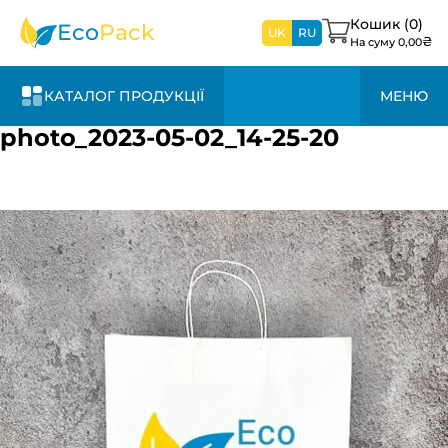
найближчим
часом
Кошик (
0
)
Eco
Pack
UK
RU
₴
На суму
0,00
КАТАЛОГ ПРОДУКЦІЇ
МЕНЮ
photo_2023-05-02_14-25-20