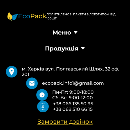
Eco
Pack
ПОЛІЕТИЛЕНОВІ ПАКЕТИ З ЛОГОТИПОМ ВІД
100ШТ
Меню
Головна
Продукція
Продукція
Доставка та оплата
Пакети Банан
Вимоги
Пакети Майка
Pantone
м. Харків вул. Полтавський Шлях, 32 оф.
Кур’єрські пакети
Повернення та обмін
201
Паперові пакети Білі
Типи друку
Паперові пакети Бурі
Про нас
ecopack.info1@gmail.com
Пакети Zip-Lock (Слайдер) з логотипом
Контакти
Пн-Пт: 9:00-18:00
Пакети банан ПВХ
Політика конфіденційності
Сб-Вс: 9:00-12:00
Скотч з логотипом
+38 066 135 50 95
Пакувальні пакети ПВТ, ПНТ
+38 068 510 66 15
Еко сумки об’ємні
Еко сумки плоскі
Еко сумки “Майка”
Замовити дзвінок
Еко сумки “Банан”