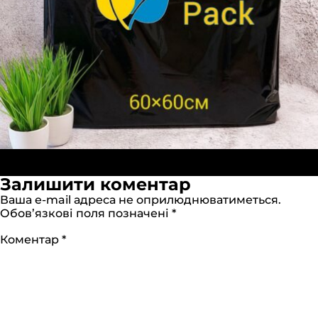
Опубліковано в:
Пакети «Банан» 60х60см чорні
Повний
(ПВТ)
1280 × 1280
Залишити коментар
розмір
Ваша e-mail адреса не оприлюднюватиметься.
Обов’язкові поля позначені
*
Коментар
*