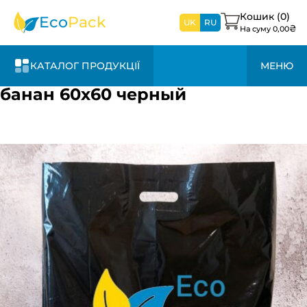
найближчим
часом
Кошик (
0
)
Eco
Pack
UK
RU
₴
На суму
0,00
КАТАЛОГ ПРОДУКЦІЇ
МЕНЮ
банан 60х60 черный