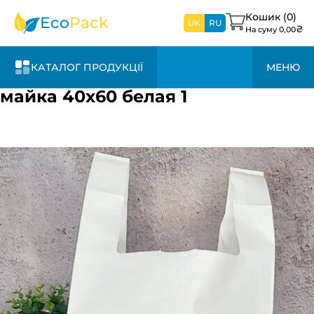
найближчим
часом
Кошик (
0
)
Eco
Pack
UK
RU
₴
На суму
0,00
КАТАЛОГ ПРОДУКЦІЇ
МЕНЮ
майка 40х60 белая 1