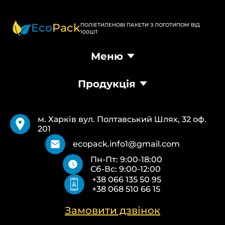
Eco
Pack
ПОЛІЕТИЛЕНОВІ ПАКЕТИ З ЛОГОТИПОМ ВІД
100ШТ
Меню
Головна
Продукція
Продукція
Доставка та оплата
Пакети Банан
Вимоги
Пакети Майка
Pantone
м. Харків вул. Полтавський Шлях, 32 оф.
Кур’єрські пакети
Повернення та обмін
201
Паперові пакети Білі
Типи друку
Паперові пакети Бурі
Про нас
ecopack.info1@gmail.com
Пакети Zip-Lock (Слайдер) з логотипом
Контакти
Пн-Пт: 9:00-18:00
Пакети банан ПВХ
Політика конфіденційності
Сб-Вс: 9:00-12:00
Скотч з логотипом
+38 066 135 50 95
Пакувальні пакети ПВТ, ПНТ
+38 068 510 66 15
Еко сумки об’ємні
Еко сумки плоскі
Еко сумки “Майка”
Замовити дзвінок
Еко сумки “Банан”