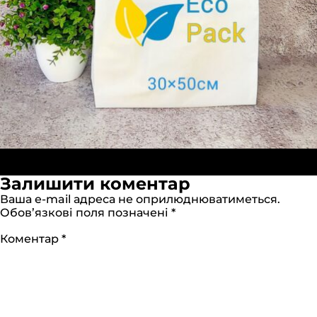
П
Опубліковано в:
Пакети «Майка» 30х50см білі (ПНТ)
р
1280 × 1280
Залишити коментар
Ваша e-mail адреса не оприлюднюватиметься.
Обов’язкові поля позначені
*
Коментар
*