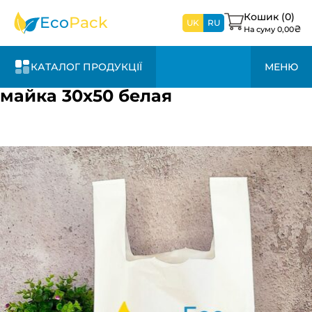
найближчим
часом
Кошик (
0
)
Eco
Pack
UK
RU
₴
На суму
0,00
КАТАЛОГ ПРОДУКЦІЇ
МЕНЮ
майка 30х50 белая