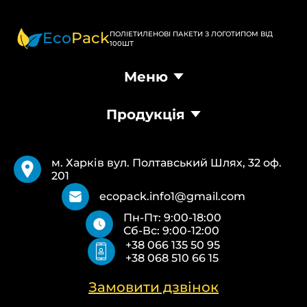
Eco
Pack
ПОЛІЕТИЛЕНОВІ ПАКЕТИ З ЛОГОТИПОМ ВІД
100ШТ
Меню
Головна
Продукція
Продукція
Доставка та оплата
Пакети Банан
Вимоги
Пакети Майка
Pantone
м. Харків вул. Полтавський Шлях, 32 оф.
Кур’єрські пакети
Повернення та обмін
201
Паперові пакети Білі
Типи друку
Паперові пакети Бурі
Про нас
ecopack.info1@gmail.com
Пакети Zip-Lock (Слайдер) з логотипом
Контакти
Пн-Пт: 9:00-18:00
Пакети банан ПВХ
Політика конфіденційності
Сб-Вс: 9:00-12:00
Скотч з логотипом
+38 066 135 50 95
Пакувальні пакети ПВТ, ПНТ
+38 068 510 66 15
Еко сумки об’ємні
Еко сумки плоскі
Еко сумки “Майка”
Замовити дзвінок
Еко сумки “Банан”