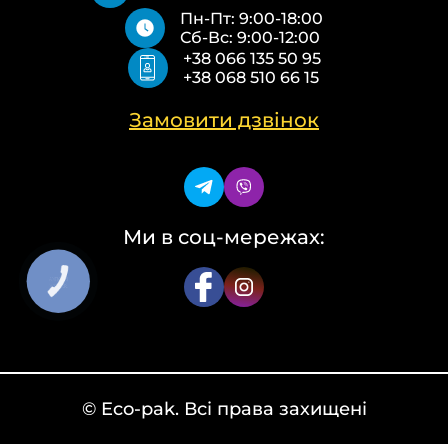
Пакети Zip-Lock (Слайдер) з логотипом
Контакти
Пн-Пт: 9:00-18:00
Пакети банан ПВХ
Політика конфіденційності
Сб-Вс: 9:00-12:00
Скотч з логотипом
+38 066 135 50 95
Пакувальні пакети ПВТ, ПНТ
+38 068 510 66 15
Еко сумки об’ємні
Еко сумки плоскі
Еко сумки “Майка”
Замовити дзвінок
Еко сумки “Банан”
Ми в соц-мережах:
КНОПКА
ЗВ'ЯЗКУ
© Eco-pak. Всі права захищені