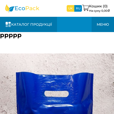
найближчим
часом
Кошик (
0
)
Eco
Pack
UK
RU
₴
На суму
0,00
КАТАЛОГ ПРОДУКЦІЇ
МЕНЮ
ррррр